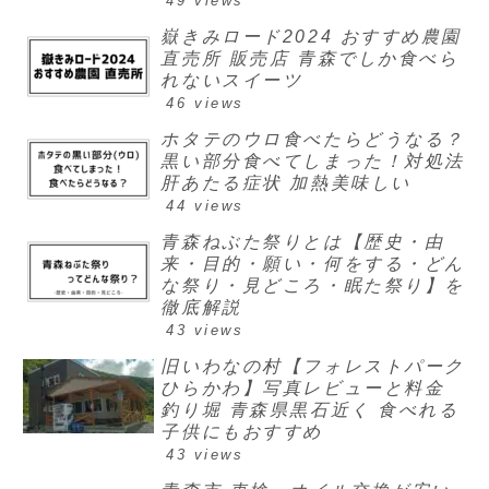
49 views
嶽きみロード2024 おすすめ農園
直売所 販売店 青森でしか食べら
れないスイーツ
46 views
ホタテのウロ食べたらどうなる？
黒い部分食べてしまった！対処法
肝あたる症状 加熱美味しい
44 views
青森ねぶた祭りとは【歴史・由
来・目的・願い・何をする・どん
な祭り・見どころ・眠た祭り】を
徹底解説
43 views
旧いわなの村【フォレストパーク
ひらかわ】写真レビューと料金
釣り堀 青森県黒石近く 食べれる
子供にもおすすめ
43 views