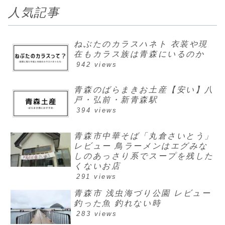
人気記事
ねぶたのカラスハネト 衣装や現
在もカラス族は青森にいるのか
942 views
青森のばらまきお土産【安い】八
戸・弘前・新青森駅
394 views
青森市中華そば「丸倉さいとう」
レビュー 鳥ラーメンはエグみな
しのあっさり系でスープを残した
くないお店
291 views
青森市 浅虫海づり公園 レビュー
釣った魚 釣れない時
283 views