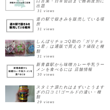
口言葉・日常会話まで難易度別に
出題
31 views
道の駅で嶽きみを販売している場
所
31 views
しんぼりチョコQ助の「ガリチョ
コ君」は通販で買える？値段と種
類
31 views
新青森駅から味噌カレー牛乳ラー
メンを食べるには 店舗情報
30 views
スタミナ源たれはまずいとうます
ぎの口コミ!ゴールドの違い・種
類
29 views