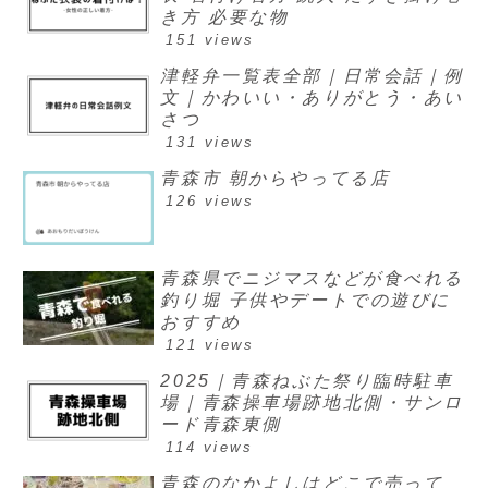
き方 必要な物
151 views
津軽弁一覧表全部｜日常会話｜例
文｜かわいい・ありがとう・あい
さつ
131 views
青森市 朝からやってる店
126 views
青森県でニジマスなどが食べれる
釣り堀 子供やデートでの遊びに
おすすめ
121 views
2025｜青森ねぶた祭り臨時駐車
場｜青森操車場跡地北側・サンロ
ード青森東側
114 views
青森のなかよしはどこで売って