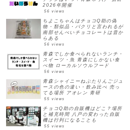
2026年開催
56 views
ちよこちゃんはチョコQ助の偽
物・類似品・パクリと言われるが
南部せんべいチョコレートは昔か
らある
56 views
青森でしか食べられないランチ・
スイーツ・魚 青森にしかない食
べ物 ローカルソウルフード
56 views
青森シャイニーねぶたりんごジュ
ースの色の違い・飲み比べ 売っ
てる場所 アオレン 青研
55 views
チョコQ助の自販機はどこ？場所
と補充時間 八戸の変わった自販
機は行列になることも
55 views