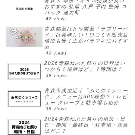
青森市 車検・オイル交換が安い
おすすめ 弘前 八戸 平内 整備 コ
バック 速太郎
42 views
青森銘菓はとや製菓「ラブリーパ
イ」は美味しい！口コミと販売店
値段も安く土産バラマキにおすす
め
40 views
2026青森ねぶた祭りの日程はい
つから？場所はどこ？時間は？
39 views
青森市浅虫近く「みちのくシェー
ク」メニューは300種類？！レビ
ュー クレープと駐車場も紹介
38 views
2024青森ねぶた祭りの場所・日
程・期間・最終日・駐車場・屋台
はどこ？