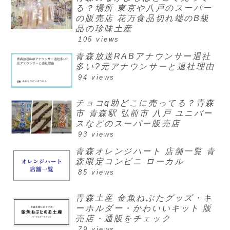
る？場所 東京や八戸のスーパー
の販売店 花万食品切れ端のB級
品の珍味土産
105 views
青森放送RABアナウンサー退社
多い?元アナウンサーと退社理由
94 views
チョコq助どこに売ってる？青森
市 青森駅 弘前市 八戸 ユニバー
スなどのスーパー販売店
93 views
青森オレンジハート 店舗一覧 青
森限定コンビニ ローカル
85 views
青森土産 金魚ねぶたグッズ・キ
ーホルダー・かわいいキット 販
売店・通販をチェック
79 views