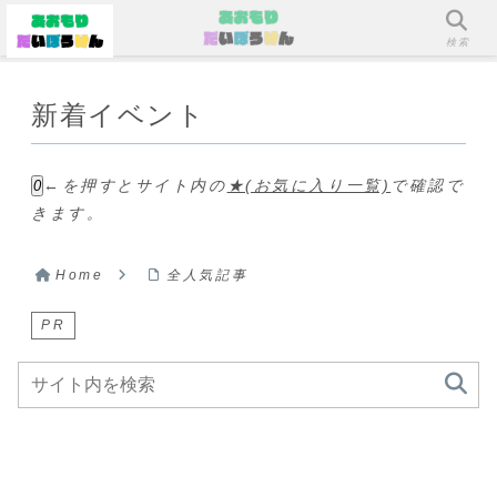
メニュー
検索
新着イベント
←を押すとサイト内の
★(お気に入り一覧)
で確認で
0
きます。
Home
全人気記事
PR