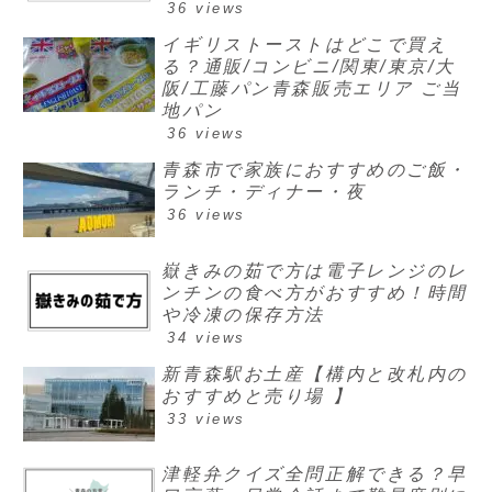
36 views
イギリストーストはどこで買え
る？通販/コンビニ/関東/東京/大
阪/工藤パン青森販売エリア ご当
地パン
36 views
青森市で家族におすすめのご飯・
ランチ・ディナー・夜
36 views
嶽きみの茹で方は電子レンジのレ
ンチンの食べ方がおすすめ！時間
や冷凍の保存方法
34 views
新青森駅お土産【構内と改札内の
おすすめと売り場 】
33 views
津軽弁クイズ全問正解できる？早