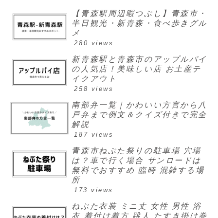
【青森駅周辺暇つぶし】青森市・
半日観光・新青森・食べ歩きグル
メ
280 views
新青森駅と青森市のアップルパイ
の人気店！美味しい店 お土産テ
イクアウト
258 views
南部弁一覧｜かわいい方言から八
戸弁まで例文＆クイズ付きで完全
解説
187 views
青森市ねぶた祭りの駐車場 穴場
は？車で行く場合 サンロードは
無料でおすすめ 臨時 混雑する場
所
173 views
ねぶた衣装 ミニ丈 女性 男性 浴
衣 着付け着方 跳人 たすき掛け巻