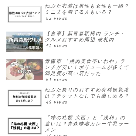
ねぶた衣装は男性も女性も一緒？
ミニ丈を着てる人もいる？
52 views
【食事】新青森駅構内 ランチ・
グルメおすすめ周辺 改札内
52 views
青森市 「焼肉美食亭いわや」ラ
ンチが安い！ボリュームが多くて
満足度が高い店だった
51 views
ねぶた祭りのおすすめ有料観覧席
は？チケットなしでも楽しめる？
49 views
「味の札幌 大西」と「浅利」の
違いは？青森味噌カレー牛乳ラー
メン