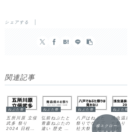
シェアする
関連記事
ねぶた祭
ねぶた祭
ねぶた祭
ねぶた祭
五所川原 立佞
弘前ねぷたと
八戸はねぶた
浅虫温泉
武多 祭り
青森ねぶたの
祭りでなく三
た祭り 2
横スクロー
2024 日程と
違い 歴史 種
社大祭 青森の
日程