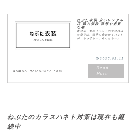
ねぶた衣装 安いレンタル
店 購入値段 種類や必要
な物
青森市一番のイベントの青森ねぶ
た祭りは、囃子に合わせてハネト
が「らっせらー、らっせらー」の
掛け声とともに跳ねるというのが
風物詩。コロナ禍が終わり、以前
のように誰でもハネトの参加が自
由になりましたが、「...
2025.02.11
aomori-daibouken.com
ねぶたのカラスハネト対策は現在も継
続中