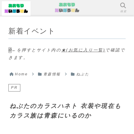
メニュー
検索
新着イベント
←を押すとサイト内の
★(お気に入り一覧)
で確認で
0
きます。
Home
青森情報
ねぶた
PR
ねぶたのカラスハネト 衣装や現在も
カラス族は青森にいるのか