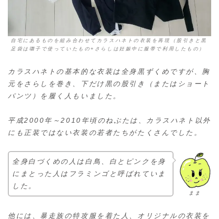
自宅にあるものを組み合わせてカラスハネトの衣装を再現（股引きと黒
足袋は囃子で使っていたもの+さらしは妊娠中に服帯で利用したもの）
カラスハネトの基本的な衣装は全身黒ずくめですが、胸
元をさらしを巻き、下だけ黒の股引き（またはショート
パンツ）を履く人もいました。
平成2000年～2010年頃のねぶたは、カラスハネト以外
にも正装ではない衣装の若者たちがたくさんでした。
全身白づくめの人は白鳥、白とピンクを身
にまとった人はフラミンゴと呼ばれていま
した。
まま
他には、暴走族の特攻服を着た人、オリジナルの衣装を