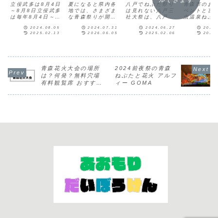
ルできます
駐車場・臨時
類 大きさ
祭の違い
立佞武多は8月4日
夏になると県内各
八戸でねぶた祭り
青森市のお
駐車場
～8月8日立佞武多
地では、さまざま
は見れない八戸三
ベントと言
は毎年8月4日～8
な青森祭りが開催
社大祭は、八戸地
虫温泉ねぶ
日に行われます。
されます。※青森
方で行われる大規
虫温泉ねぶ
2024.08.05
2024.07.31
2024.06.27
2024
8月3日は花火大会
ねぶた祭りや弘前
模なお祭りです
2024202
2025.02.13
2026.06.05
2025.02.06
2025
のみで運行はあり
ねぷたまつり、五
が、ねぶた祭りと
7/13(土)1
ません。開催時間
所川原の立佞武多
は異なる祭りで
18:50〜
は19:00～21:00
（たちねぷた）、
す。八戸三社大祭
学校スター
までになります。
八戸三社大祭が有
の概要八戸三社大
8/14(水)、
出陣の日程8月4日
名です。青森県は
祭は、約290年の
19:00〜21
～8月8日の臨時駐
お祭りによって歴
歴史と伝統を誇る
ホテル秋田
青森花火大会の場所
2024前夜祭の青森
車場立佞武多臨時
史や特色が違うの
八戸地方最大のお
ート浅虫ね
は？何発？無料穴場
ねぶたと花火 アルフ
駐車場500台
で、すべてを見て
祭りです。主な特
2台の山車
有料観覧席 おすすめ
ィー GOMA
16:00～2...
回り、青森祭りを
徴は、人形がせり
人、囃子方..
駐車場 2024
全制覇するのも
上がり、大きく広
お...
が...