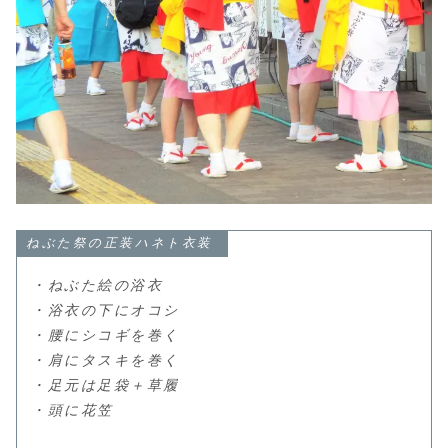
ねぶた祭の正装ハネト衣装
・ねぶた絵の浴衣
・浴衣の下にオコシ
・腰にシコギを巻く
・肩にタスキを巻く
・足元は足袋＋草履
・頭に花笠