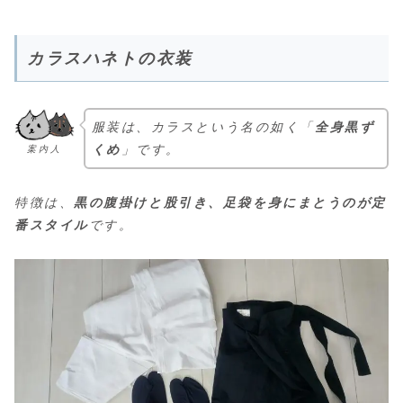
カラスハネトの衣装
服装は、カラスという名の如く「
全身黒ず
くめ
」です。
案内人
特徴は、
黒の腹掛けと股引き、足袋を身にまとうのが定
番スタイル
です。