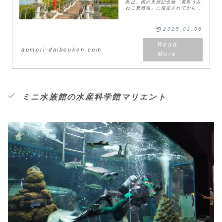
島は、国の天然記念物「蕪島うみ
ねこ繁殖地」に指定されてから
100年を迎えた観光スポット。八
戸の観光といったらココ！という
ほど人気が高く、春から夏にはた
2025.02.06
くさんのうみねこたち...
aomori-daibouken.com
ミニ水族館の水産科学館マリエント