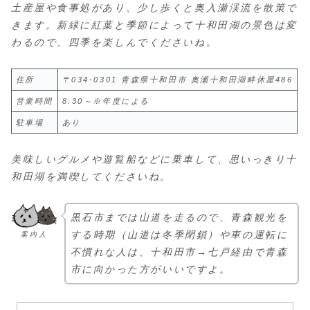
土産屋や食事処があり、少し歩くと奥入瀬渓流を散策で
きます。新緑に紅葉と季節によって十和田湖の景色は変
わるので、四季を楽しんでくださいね。
住所
〒034-0301 青森県十和田市 奥瀬十和田湖畔休屋486
営業時間
8:30～※年度による
駐車場
あり
美味しいグルメや遊覧船などに乗車して、思いっきり十
和田湖を満喫してくださいね。
黒石市までは山道を走るので、青森観光を
する時期（山道は冬季閉鎖）や車の運転に
案内人
不慣れな人は、十和田市→七戸経由で青森
市に向かった方がいいですよ。