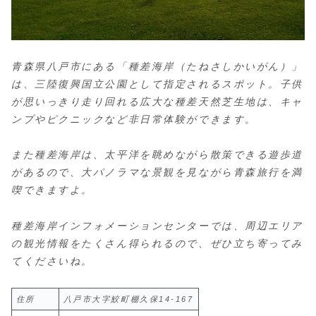
青森県八戸市にある「種差海岸（たねさしかいがん）」
は、三陸復興国立公園として指定されるスポット。子供
が思いっきり走り回れる広大な種差天然芝生地は、キャ
ンプやピクニックなど非日常体験ができます。
また種差海岸は、太平洋を眺めながら散策できる遊歩道
があるので、大パノラマな景観を見ながら青森旅行を満
喫できますよ。
種差海岸インフォメーションセンターでは、周辺エリア
の観光情報をたくさん得られるので、ぜひ立ち寄ってみ
てくださいね。
住所
八戸市大字鮫町棚久保14-167