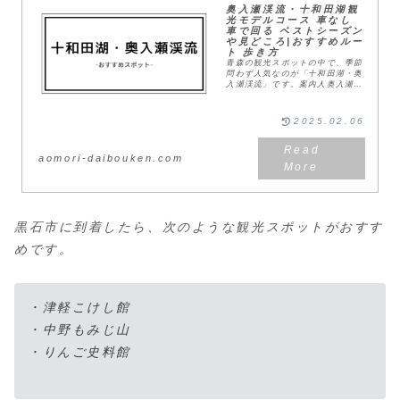
奥入瀬渓流・十和田湖観
光モデルコース 車なし
車で回る ベストシーズン
や見どころ|おすすめルー
ト 歩き方
青森の観光スポットの中で、季節
問わず人気なのが「十和田湖・奥
入瀬渓流」です。案内人奥入瀬渓
流の読み方は「おいらせけいりゅ
う」です。新緑や紅葉、雪景色な
ど、四季を通じて美しい景色が見
2025.02.06
られるけど...時間...
aomori-daibouken.com
黒石市に到着したら、次のような観光スポットがおすす
めです。
・津軽こけし館
・中野もみじ山
・りんご史料館