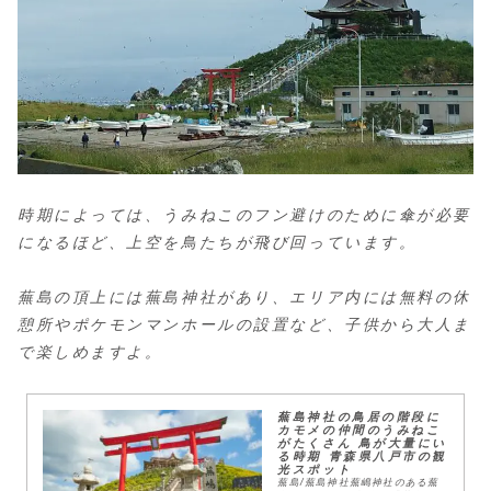
時期によっては、うみねこのフン避けのために傘が必要
になるほど、上空を鳥たちが飛び回っています。
蕪島の頂上には蕪島神社があり、エリア内には無料の休
憩所やポケモンマンホールの設置など、子供から大人ま
で楽しめますよ。
蕪島神社の鳥居の階段に
カモメの仲間のうみねこ
がたくさん 鳥が大量にい
る時期 青森県八戸市の観
光スポット
蕪島/蕪島神社蕪嶋神社のある蕪