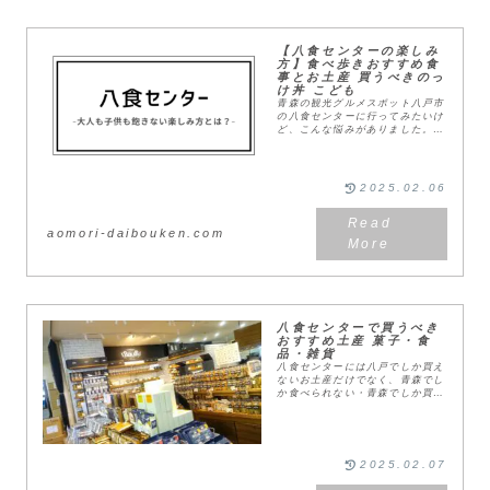
【八食センターの楽しみ
方】食べ歩きおすすめ食
事とお土産 買うべきのっ
け丼 こども
青森の観光グルメスポット八戸市
の八食センターに行ってみたいけ
ど、こんな悩みがありました。
「ただの市場でしょ？楽しいのか
な」「子供が飽きちゃいそう暇つ
ぶしできるの？」ままそんな思い
を抱えながら行ってみた...
2025.02.06
aomori-daibouken.com
八食センターで買うべき
おすすめ土産 菓子・食
品・雑貨
八食センターには八戸でしか買え
ないお土産だけでなく、青森でし
か食べられない・青森でしか買え
ないお土産もたくさんあります。
八食センターで買うべきおすすめ
土産チョコq助八色センター内に
ベイラボという新店も...
2025.02.07