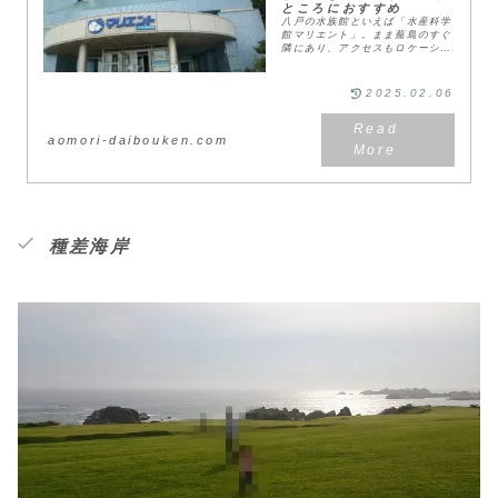
ところにおすすめ
八戸の水族館といえば「水産科学
館マリエント」。まま蕪島のすぐ
隣にあり、アクセスもロケーショ
ンも最高のスポットでした。子供
だけではなく大人も楽しめたマリ
エントの魅力を、たっぷりお伝え
2025.02.06
します。案内人八戸市...
aomori-daibouken.com
種差海岸