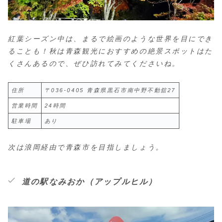
紅葉シーズン中は、まるで絵画のような世界を目にでき
ることも！秋は青森観光におすすめの絶景スポットはた
くさんあるので、ぜひ訪れてみてくださいね。
住所
〒036-0405 青森県黒石市南中野不動舘27
営業時間
24時間
駐車場
あり
次は浪岡経由で青森市を目指しましょう。
道の駅なみおか（アップルヒル）