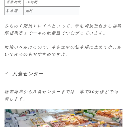
営業時間
24時間
駐車場
無料
みちのく潮風トレイルといって、葦毛崎展望台から福島
県相馬市まで一本の散策道でつながっています。
海沿いを歩けるので、車を途中の駐車場に止めて少し歩
いてみるのもおすすめですよ。
八食センター
種差海岸から八食センターまでは、車で30分ほどで到
着します。