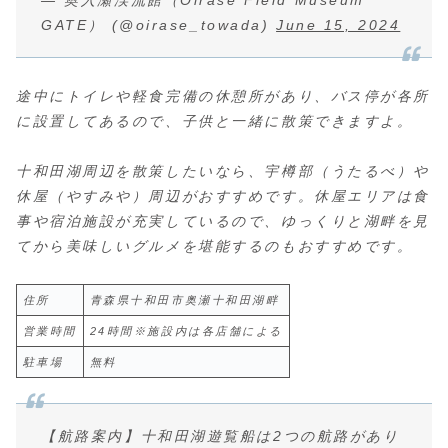
GATE） (@oirase_towada)
June 15, 2024
途中にトイレや軽食完備の休憩所があり、バス停が各所
に設置してあるので、子供と一緒に散策できますよ。
十和田湖周辺を散策したいなら、宇樽部（うたるべ）や
休屋（やすみや）周辺がおすすめです。休屋エリアは食
事や宿泊施設が充実しているので、ゆっくりと湖畔を見
てから美味しいグルメを堪能するのもおすすめです。
住所
青森県十和田市奥瀬十和田湖畔
営業時間
24時間※施設内は各店舗による
駐車場
無料
【航路案内】十和田湖遊覧船は2つの航路があり