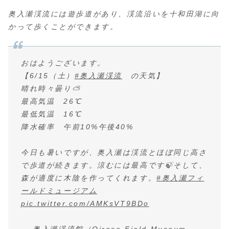
奥入瀬渓流には遊歩道があり、渓流沿いを十和田湖に向
かって歩くことができます。
おはようございます。
【6/15（土）
#奥入瀬渓流
の天気】
晴れ時々曇り⛅
最高気温 26℃
最低気温 16℃
降水確率 午前10%午後40%
今日も暑いですが、奥入瀬は渓流とほぼ同じ高さ
で歩道が続きます。涼むには最高です🍃そして、
森が適度に木陰を作ってくれます。
#奥入瀬フィ
ールドミュージアム
pic.twitter.com/AMKsVT9BDo
— 奥入瀬渓流館（Oirase Field Museum