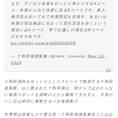
ます。子ノ口と休屋を行ったり来たりするAコー
ス、休屋から出て休屋に戻るBコースです。奥入
瀬渓流を歩いてきて休屋周辺を目指す、あるいは
休屋の宿泊施設に泊まって翌日渓流を歩くという
場合にはAコース、車でお越しの場合はBコース
がおすすめです。
pic.twitter.com/egdDObAfQR
— 十和田湖遊覧船 (@lake_towada)
May 16,
2024
十和田湖内をゆっくりとしたスピードで散策する十和田
遊覧船。山に囲まれた十和田湖は、陸からではわからな
い秘境スポットを湖畔の上から鑑賞できますよ。天気が
いい日は絶対に乗船するべき連絡船◎
冬季間は休船なので要注意！十和田湖遊覧船近くにはお