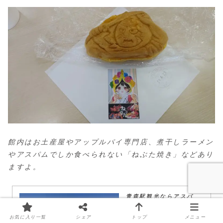
館内はお土産屋やアップルパイ専門店、煮干しラーメン
やアスパムでしか食べられない「ねぶた焼き」などあり
ますよ。
青森駅観光ならアスパ
ム！食事ランチやお土産
が買える観光物産館 展望
レストラン アップルパイ
お気に入り一覧
シェア
トップ
メニュー
生まれも育ちも青森なのに、「ナ