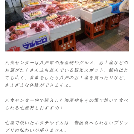
八食センターは八戸市の海産物やグルメ、お土産などの
お店がたくさん立ち並んでいる観光スポット。館内はと
ても広く、食事をしたり八戸のお土産を買ったりなど、
さまざまな体験ができますよ。
八食センター内で購入した海産物をその場で焼いて食べ
られる七厘村もおすすめ！
七厘で焼いたホタテやイカは、普段食べられないプリッ
プリの味わいが堪りません。