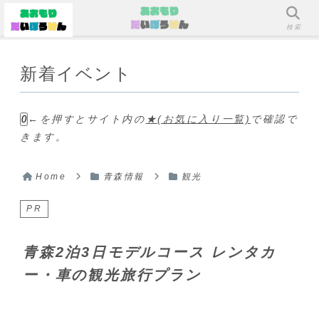
メニュー
検索
新着イベント
←を押すとサイト内の
★(お気に入り一覧)
で確認で
0
きます。
Home
青森情報
観光
PR
青森2泊3日モデルコース レンタカ
ー・車の観光旅行プラン