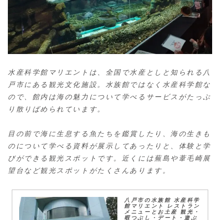
水産科学館マリエントは、全国で水産としと知られる八
戸市にある観光文化施設。水族館ではなく水産科学館な
ので、館内は海の魅力について学べるサービスがたっぷ
り散りばめられています。
目の前で海に生息する魚たちを鑑賞したり、海の生きも
のについて学べる資料が展示してあったりと、体験と学
びができる観光スポットです。近くには蕪島や葦毛崎展
望台など観光スポットがたくさんあります。
八戸市の水族館 水産科学
館マリエント レストラン
メニューとお土産 観光・
暇つぶし・デート・遊ぶ