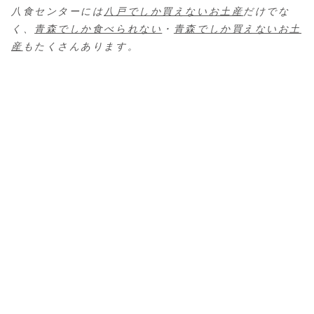
八食センターには
八戸でしか買えないお土産
だけでな
く、
青森でしか食べられない
・
青森でしか買えないお土
産
もたくさんあります。