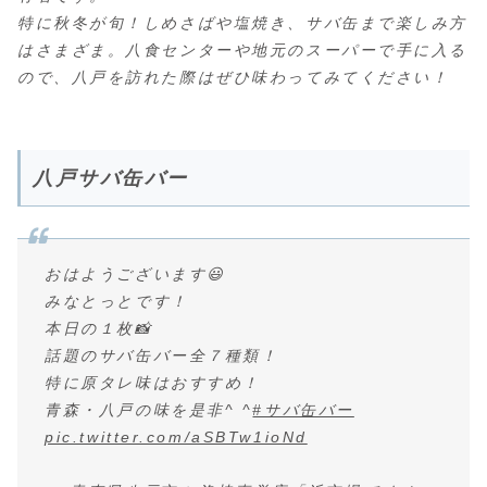
特に秋冬が旬！しめさばや塩焼き、サバ缶まで楽しみ方
はさまざま。八食センターや地元のスーパーで手に入る
ので、八戸を訪れた際はぜひ味わってみてください！
八戸サバ缶バー
おはようございます😃
みなとっとです！
本日の１枚📸
話題のサバ缶バー全７種類！
特に原タレ味はおすすめ！
青森・八戸の味を是非^ ^
#サバ缶バー
pic.twitter.com/aSBTw1ioNd