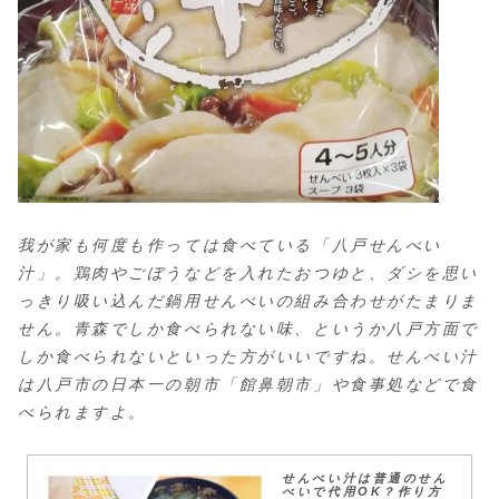
我が家も何度も作っては食べている「八戸せんべい
汁」。鶏肉やごぼうなどを入れたおつゆと、ダシを思い
っきり吸い込んだ鍋用せんべいの組み合わせがたまりま
せん。青森でしか食べられない味、というか八戸方面で
しか食べられないといった方がいいですね。せんべい汁
は八戸市の日本一の朝市「館鼻朝市」や食事処などで食
べられますよ。
せんべい汁は普通のせん
べいで代用OK？作り方