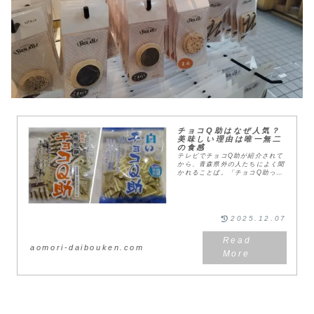
チョコQ助はなぜ人気？
美味しい理由は唯一無二
の食感
テレビでチョコQ助が紹介されて
から、青森県外の人たちによく聞
かれることば。「チョコQ助って
美味しいの？」「青森でもチョコ
Q助って人気なの？」なぜ人気な
のか...、言葉にするなら美味し
いからとしか言いよ...
2025.12.07
aomori-daibouken.com