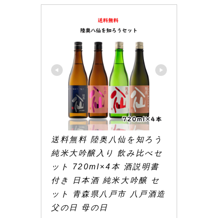
送料無料 陸奥八仙を知ろう 
純米大吟醸入り 飲み比べセ
ット 720ml×4本 酒説明書
付き 日本酒 純米大吟醸 セ
ット 青森県八戸市 八戸酒造 
父の日 母の日