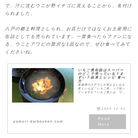
で、汁に沈むウニが野イチゴに見えることから、名付け
られました。
八戸の郷土料理としられ、お店だけではなくお土産用に
缶詰としても売られています。一度食べたらファンにな
る、ウニとアワビの贅沢な1品なので、ぜひ食べてみて
くださいね。
いちご煮缶詰はスーパー
のどこで売っている？ま
ずい？由来とレシピ 食べ
方
青森県の八戸でしか買えないお土
産といえば「いちご煮」って知っ
ていますか？いちご煮とは、ウニ
とアワビが入ったお吸い物のこ
と。いちご煮の名前は、素材のエ
キスによる白乳色の潮汁にウニが
沈んでいるのが「朝霧の...
2025.12.01
aomori-daibouken.com