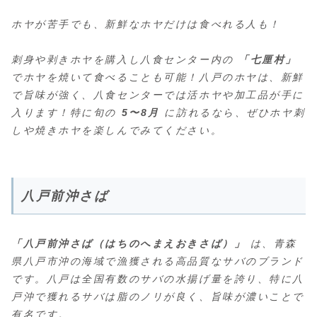
ホヤが苦手でも、新鮮なホヤだけは食べれる人も！
刺身や剥きホヤを購入し八食センター内の
「七厘村」
でホヤを焼いて食べることも可能！八戸のホヤは、新鮮
で旨味が強く、八食センターでは活ホヤや加工品が手に
入ります！特に旬の
5〜8月
に訪れるなら、ぜひホヤ刺
しや焼きホヤを楽しんでみてください。
八戸前沖さば
「八戸前沖さば（はちのへまえおきさば）」
は、青森
県八戸市沖の海域で漁獲される高品質なサバのブランド
です。八戸は全国有数のサバの水揚げ量を誇り、特に八
戸沖で獲れるサバは脂のノリが良く、旨味が濃いことで
有名です。