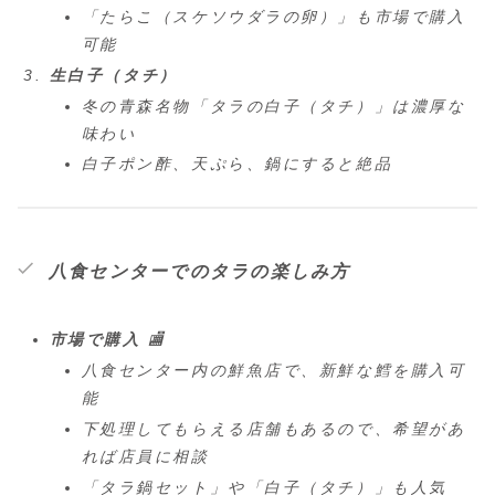
「たらこ（スケソウダラの卵）」も市場で購入
可能
生白子（タチ）
冬の青森名物「タラの白子（タチ）」は濃厚な
味わい
白子ポン酢、天ぷら、鍋にすると絶品
八食センターでのタラの楽しみ方
市場で購入
🏬
八食センター内の鮮魚店で、新鮮な鱈を購入可
能
下処理してもらえる店舗もあるので、希望があ
れば店員に相談
「タラ鍋セット」や「白子（タチ）」も人気