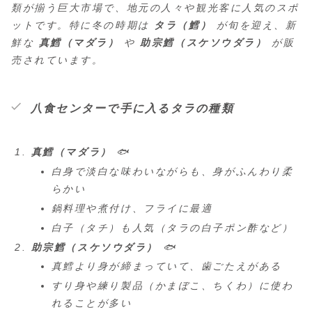
類が揃う巨大市場で、地元の人々や観光客に人気のスポ
ットです。特に冬の時期は
タラ（鱈）
が旬を迎え、新
鮮な
真鱈（マダラ）
や
助宗鱈（スケソウダラ）
が販
売されています。
八食センターで手に入るタラの種類
真鱈（マダラ）
🐟
白身で淡白な味わいながらも、身がふんわり柔
らかい
鍋料理や煮付け、フライに最適
白子（タチ）も人気（タラの白子ポン酢など）
助宗鱈（スケソウダラ）
🐟
真鱈より身が締まっていて、歯ごたえがある
すり身や練り製品（かまぼこ、ちくわ）に使わ
れることが多い