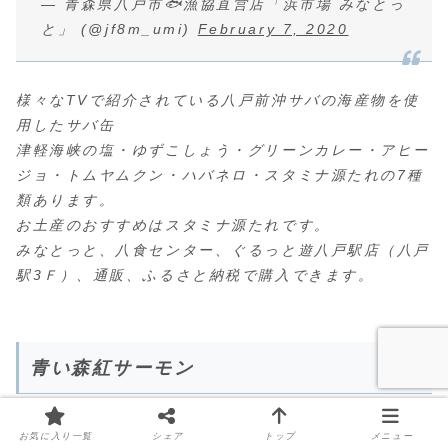
— 青森県八戸市🐟漁協直営店「浜市場 みなとっ
と」 (@jf8m_umi)
February 7, 2020
様々なTVで紹介されている八戸前沖サバの海産物を使
用したサバ缶
津軽海峡の塩・ゆずこしょう・グリーンカレー・アヒー
ジョ・トムヤムクン・ハバネロ・スタミナ源たれの7種
類あります。
お土産のおすすめはスタミナ源たれです。
みなとっと、八食センター、ぐるっと遊八戸駅店（八戸
駅3Ｆ）、通販、ふるさと納税で購入できます。
青い森紅サーモン
「青い森紅サーモン」
は、青森県が独自に養殖してい
お気に入り一覧
シェア
トップ
メニュー