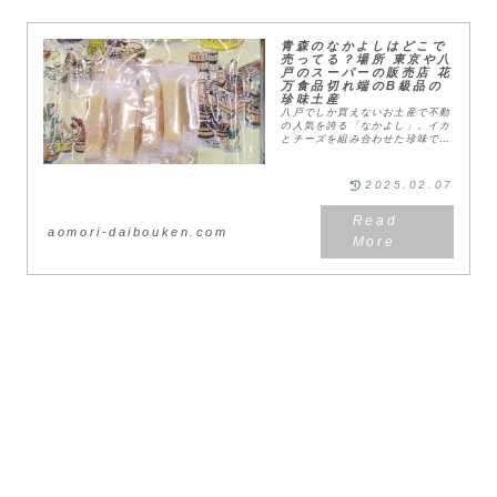
青森のなかよしはどこで
売ってる？場所 東京や八
戸のスーパーの販売店 花
万食品切れ端のB級品の
珍味土産
八戸でしか買えないお土産で不動
の人気を誇る「なかよし」。イカ
とチーズを組み合わせた珍味で、
一般的に知られる商品と違って
「味が濃くて美味しい！」「あっ
という間に一袋食べてしまう。」
2025.02.07
などの口コミが多く青森...
aomori-daibouken.com