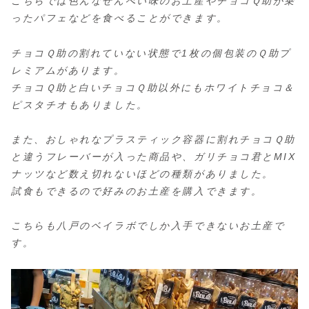
こちらでは色んなせんべい味のお土産やチョコＱ助が乗
ったパフェなどを食べることができます。
チョコＱ助の割れていない状態で1枚の個包装のＱ助プ
レミアムがあります。
チョコＱ助と白いチョコＱ助以外にもホワイトチョコ＆
ピスタチオもありました。
また、おしゃれなプラスティック容器に割れチョコＱ助
と違うフレーバーが入った商品や、ガリチョコ君とMIX
ナッツなど数え切れないほどの種類がありました。
試食もできるので好みのお土産を購入できます。
こちらも八戸のベイラボでしか入手できないお土産で
す。