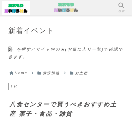
メニュー
検索
新着イベント
←を押すとサイト内の
★(お気に入り一覧)
で確認で
0
きます。
Home
青森情報
お土産
PR
八食センターで買うべきおすすめ土
産 菓子・食品・雑貨