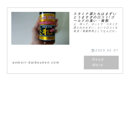
スタミナ源たれはまずい
とうますぎの口コミ!ゴ
ールドの違い・種類
え、待って。ネットで「スタミナ
源たれがまずい」という口コミを
発見！青森県民としてなんだか悲
しい気分になりました...。ぱぱ
私が源たれを美味しいと思ったの
は大人になってから。青森県民の
冷蔵庫に必ずあると...
2025.02.07
aomori-daibouken.com