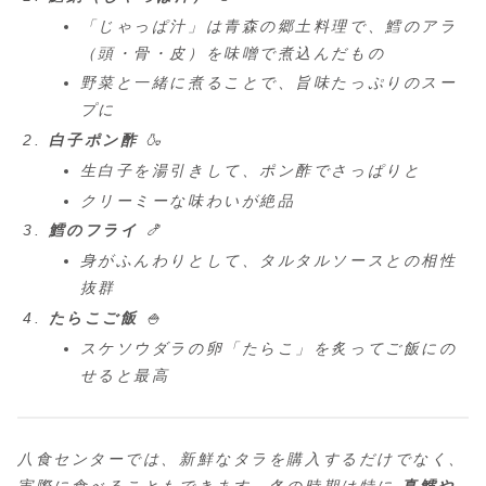
「じゃっぱ汁」は青森の郷土料理で、鱈のアラ
（頭・骨・皮）を味噌で煮込んだもの
野菜と一緒に煮ることで、旨味たっぷりのスー
プに
白子ポン酢
🍶
生白子を湯引きして、ポン酢でさっぱりと
クリーミーな味わいが絶品
鱈のフライ
🍤
身がふんわりとして、タルタルソースとの相性
抜群
たらこご飯
🍚
スケソウダラの卵「たらこ」を炙ってご飯にの
せると最高
八食センターでは、新鮮なタラを購入するだけでなく、