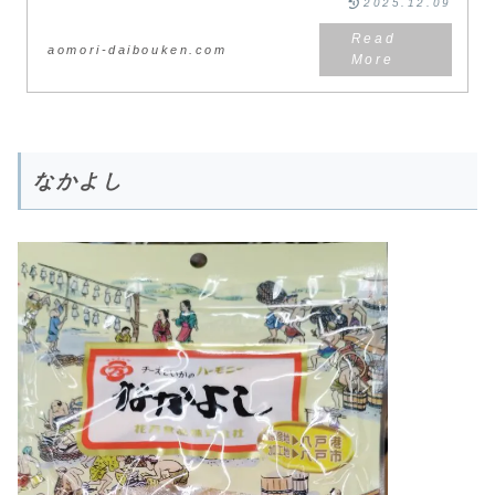
2025.12.09
aomori-daibouken.com
なかよし