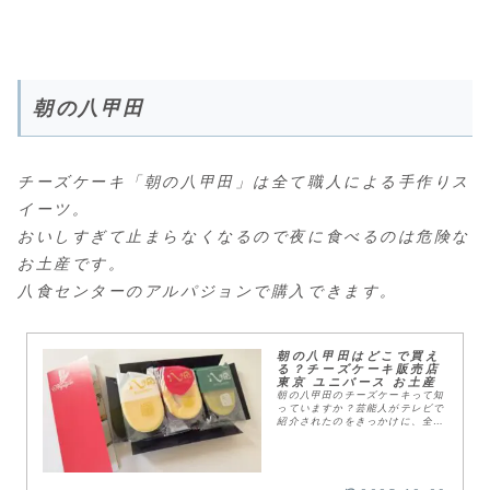
朝の八甲田
チーズケーキ「朝の八甲田」は全て職人による手作りス
イーツ。
おいしすぎて止まらなくなるので夜に食べるのは危険な
お土産です。
八食センターのアルパジョンで購入できます。
朝の八甲田はどこで買え
る？チーズケーキ販売店
東京 ユニバース お土産
朝の八甲田のチーズケーキって知
っていますか？芸能人がテレビで
紹介されたのをきっかけに、全国
的に口コミが広がった青森土産の
ひとつです。ぱぱ朝の八甲田は濃
厚なチーズが口いっぱいに広が
る、しっとりとした口溶...