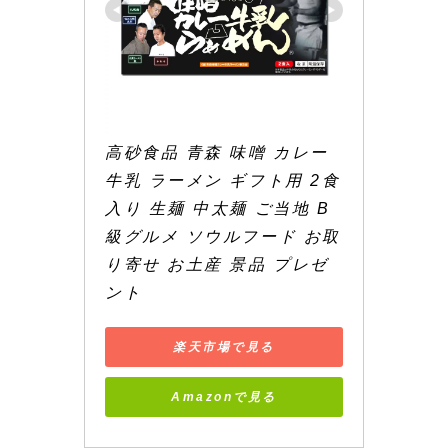
高砂食品 青森 味噌 カレー 
牛乳 ラーメン ギフト用 2食
入り 生麺 中太麺 ご当地 B
級グルメ ソウルフード お取
り寄せ お土産 景品 プレゼ
ント
楽天市場で見る
Amazonで見る