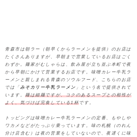
青森市は朝ラー（朝早くからラーメンを提供）のお店は
たくさんありますが、早朝まで営業しているお店はごく
わずか。麺家がむしゃらは、飲み屋が立ち並ぶ本町で夜
から早朝にかけて営業するお店です。味噌カレー牛乳ラ
ーメンと親しまれる青森のソウルフード、こちらのお店
では「
みそカリー牛乳ラーメン
」という名で提供されて
います。
麺は細麺ですが、コクのあるスープとの相性が
よく、気づけば完食している1杯
です。
トッピングは味噌カレー牛乳ラーメンの定番、もやしや
ワカメなどがたっぷり乗っています。味の札幌（のれん
分け店含む）は夜の営業をしていないので、夜遅くに味