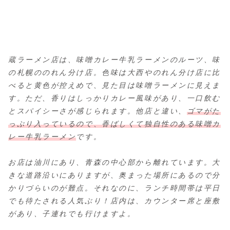
蔵ラーメン店は、味噌カレー牛乳ラーメンのルーツ、味
の札幌ののれん分け店。色味は大西やのれん分け店に比
べると黄色が控えめで、見た目は味噌ラーメンに見えま
す。ただ、香りはしっかりカレー風味があり、一口飲む
とスパイシーさが感じられます。他店と違い、
ゴマがた
っぷり入っているので、香ばしくて独自性のある味噌カ
レー牛乳ラーメン
です。
お店は油川にあり、青森の中心部から離れています。大
きな道路沿いにありますが、奥まった場所にあるので分
かりづらいのが難点。それなのに、ランチ時間帯は平日
でも待たされる人気ぶり！店内は、カウンター席と座敷
があり、子連れでも行けますよ。