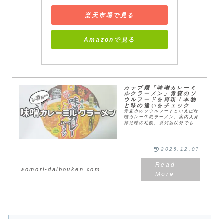
楽天市場で見る
Amazonで見る
カップ麺「味噌カレーミ
ルクラーメン」青森のソ
ウルフードを再現！本物
と味の違いをチェック
青森市のソウルフードといえば味
噌カレー牛乳ラーメン。案内人発
祥は味の札幌。系列店以外でもオ
リジナルの味で提供するラーメン
店が増えています。記憶に残るメ
ニュー名からテレビで多数紹介さ
れ、今では全国的な知...
2025.12.07
aomori-daibouken.com