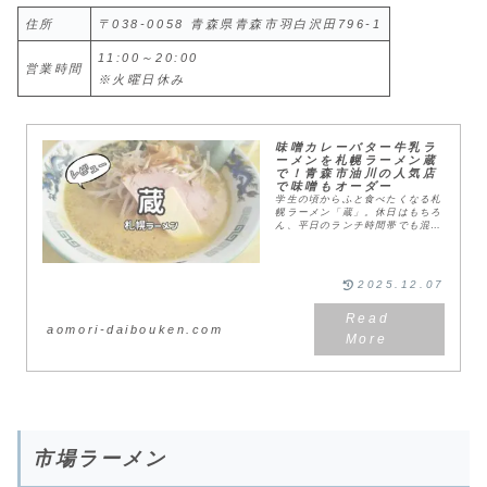
住所
〒038-0058 青森県青森市羽白沢田796-1
11:00～20:00
営業時間
※火曜日休み
味噌カレーバター牛乳ラ
ーメンを札幌ラーメン蔵
で！青森市油川の人気店
で味噌もオーダー
学生の頃からふと食べたくなる札
幌ラーメン「蔵」。休日はもちろ
ん、平日のランチ時間帯でも混雑
する人気店でひさびさ食べてきま
した。札幌ラーメン「蔵」とは札
幌ラーメン「蔵」は、味噌カレー
牛乳ラーメン発祥の店...
2025.12.07
aomori-daibouken.com
市場ラーメン