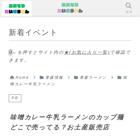
メニュー
検索
新着イベント
←を押すとサイト内の
★(お気に入り一覧)
で確認で
0
きます。
Home
青森情報
青森ラーメン
味
噌カレー牛乳ラーメン
PR
味噌カレー牛乳ラーメンのカップ麺
どこで売ってる？お土産販売店