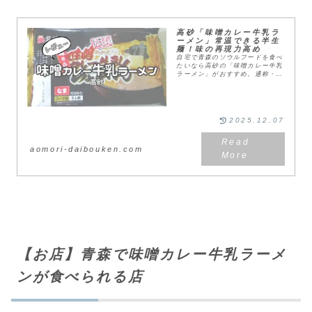
高砂「味噌カレー牛乳ラ
ーメン」常温できる半生
麺！味の再現力高め
自宅で青森のソウルフードを食べ
たいなら高砂の「味噌カレー牛乳
ラーメン」がおすすめ。通称・あ
じさぽ（味の札幌）で食べた後、
自宅で作れる市販タイプを買って
みたのですが、クオリティが高く
て美味しかったです。...
2025.12.07
aomori-daibouken.com
【お店】青森で味噌カレー牛乳ラーメ
ンが食べられる店