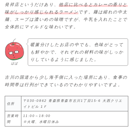
発祥店というだけあり、
他店に比べるとカレーの香りと
味がしっかり感じられるラーメン
です。麺は縮れの中太
麺、スープは濃いめの味噌ですが、牛乳を入れたことで
全体的にマイルドな味わいです。
暖簾分けしたお店の中でも、色味がとって
も鮮やかで、それぞれの材料の味がしっか
りしているように感じました。
ぱぱ
古川の国道から少し海手側に入った場所にあり、食事の
時間帯は行列ができているのでわかりやすいですよ。
〒030-0862 青森県青森市古川1丁目15-6 大西クリエ
住所
イトビル 1Ｆ
営業時
11:00～18:00
間
※火曜、水曜日休み