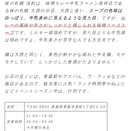
味の札幌 浅利は、味噌カレー牛乳ラーメン発祥店であ
る味の札幌 大西の分店。大西と違い、
スープの色味は
白っぽく、牛乳多めに見えるような見た目
。ですが、
カ
レーの風味や辛さがしっかりと感じられる味噌ベースス
ープ
です。ミルキー感強めですが、見た目よりも牛乳感
は弱めですよ。牛乳臭さが苦手な人でも大丈夫です。
麺は大西と同じく、黄色が鮮やかな縮れた中太麺。モチ
モチしていて、しっかりした食感がたまりません！
お店の近くには、青森駅やアスパム、ワ・ラッセなどの
施設があるので、観光客に人気！ランチ時間帯やねぶた
などイベントシーズン中は、行列です。
住所
〒030-0801 青森県青森市新町1丁目11-23
11:00～14:00
営業時間
18:00～20:00
※月曜日休み