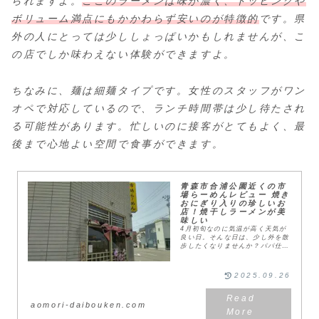
られますよ。
ここのラーメンは味が濃く、トッピングや
ボリューム満点にもかかわらず安いのが特徴的
です。県
外の人にとっては少ししょっぱいかもしれませんが、こ
の店でしか味わえない体験ができますよ。
ちなみに、麺は細麺タイプです。女性のスタッフがワン
オペで対応しているので、ランチ時間帯は少し待たされ
る可能性があります。忙しいのに接客がとてもよく、最
後まで心地よい空間で食事ができます。
青森市合浦公園近くの市
場らーめんレビュー 焼き
おにぎり入りの珍しいお
店！焼干しラーメンが美
味しい
4月初旬なのに気温が高く天気が
良い日。そんな日は、少し外を散
歩したくなりませんか？パパ仕事
も一段落したしちょっと散歩さ行
ぐが？塩むす君行きたい！行きた
い！ママお昼だし、ついでにラー
2025.09.26
メン食べようよ！とい...
aomori-daibouken.com