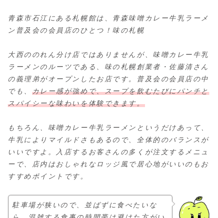
青森市石江にある札幌館は、青森味噌カレー牛乳ラーメ
ン普及会の会員店のひとつ！味の札幌
大西ののれん分け店ではありませんが、味噌カレー牛乳
ラーメンのルーツである、味の札幌創業者・佐藤清さん
の義理弟がオープンしたお店です。普及会の会員店の中
でも、
カレー感が強めで、スープを飲むたびにパンチと
スパイシーな味わいを体験できます。
もちろん、味噌カレー牛乳ラーメンというだけあって、
牛乳によりマイルドさもあるので、全体的のバランスが
いいですよ。入店するお客さんの多くが注文するメニュ
ーで、店内はおしゃれなロッジ風で居心地がいいのもお
すすめポイントです。
駐車場が狭いので、並ばずに食べたいな
ら、混雑する食事の時間帯は避けた方がい