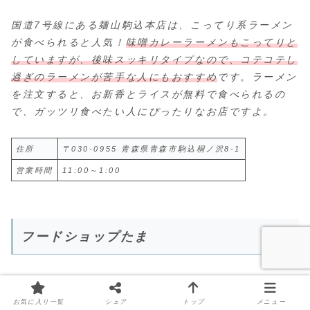
国道7号線にある麺山駒込本店は、こってり系ラーメン
が食べられると人気！
味噌カレーラーメンもこってりと
していますが、後味スッキリタイプなので、コテコテし
過ぎのラーメンが苦手な人にもおすすめ
です。ラーメン
を注文すると、お新香とライスが無料で食べられるの
で、ガッツリ食べたい人にぴったりなお店ですよ。
住所
〒030-0955 青森県青森市駒込桐ノ沢8-1
営業時間
11:00～1:00
フードショップたま
お気に入り一覧
シェア
トップ
メニュー