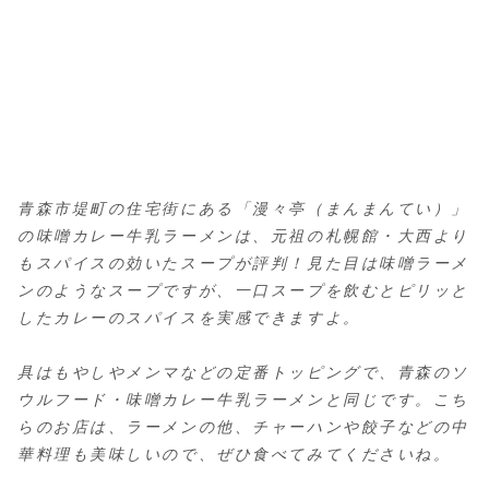
青森市堤町の住宅街にある「漫々亭（まんまんてい）」
の味噌カレー牛乳ラーメンは、元祖の札幌館・大西より
もスパイスの効いたスープが評判！見た目は味噌ラーメ
ンのようなスープですが、一口スープを飲むとピリッと
したカレーのスパイスを実感できますよ。
具はもやしやメンマなどの定番トッピングで、青森のソ
ウルフード・味噌カレー牛乳ラーメンと同じです。こち
らのお店は、ラーメンの他、チャーハンや餃子などの中
華料理も美味しいので、ぜひ食べてみてくださいね。