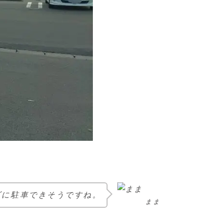
ズに駐車できそうですね。
まま