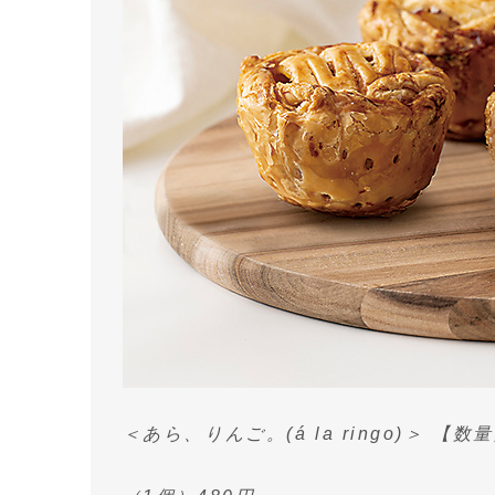
＜あら、りんご。(á la ringo)＞ 