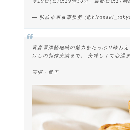
※19日(日)は19時30分、最終日は17
— 弘前市東京事務所 (@hirosaki_toky
青森県津軽地域の魅力をたっぷり味わえ
けしの制作実演まで。 美味しくて心温
実演・目玉