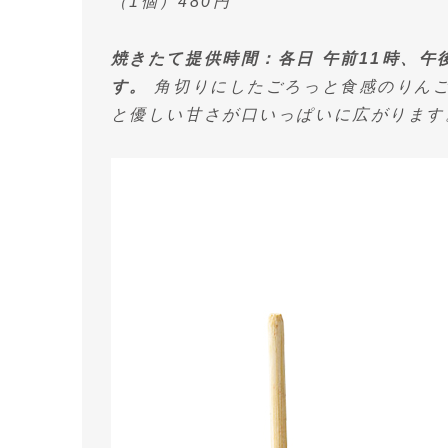
（1個）480円
焼きたて提供時間：各日 午前11時、午
す。
角切りにしたごろっと食感のりんご
と優しい甘さが口いっぱいに広がります