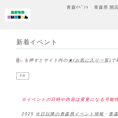
青森ｲﾍﾞﾝﾄ
青森県 開
新着イベント
←を押すとサイト内の
★(お気に入り一覧)
で
0
PR
※イベントの日時や内容は変更になる可能
2025
今日以降の青森県イベント情報
・
青