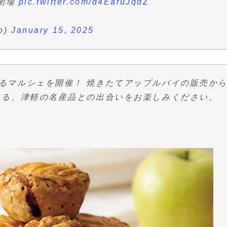
時閉場
pic.twitter.com/d4EafuJqdZ
o)
January 15, 2025
るマルシェを開催！ 焼きたてアップルパイの販売か
まる、津軽の名産品との出合いをお楽しみください。