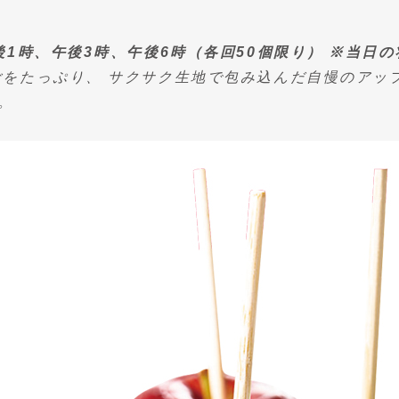
後1時、午後3時、午後6時（各回50個限り） ※当日
をたっぷり、 サクサク生地で包み込んだ自慢のアッ
。