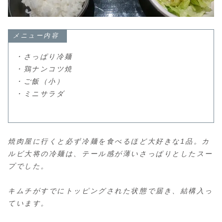
メニュー内容
・さっぱり冷麺
・鶏ナンコツ焼
・ご飯（小）
・ミニサラダ
焼肉屋に行くと必ず冷麺を食べるほど大好きな1品。カ
ルビ大将の冷麺は、テール感が薄いさっぱりとしたスー
プでした。
キムチがすでにトッピングされた状態で届き、結構入っ
ています。