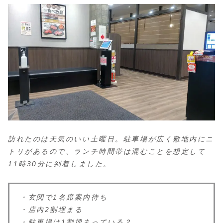
訪れたのは天気のいい土曜日。駐車場が広く敷地内にニ
トリがあるので、ランチ時間帯は混むことを想定して
11時30分に到着しました。
・玄関で1名席案内待ち
・店内2割埋まる
・駐車場は1割埋まっている？