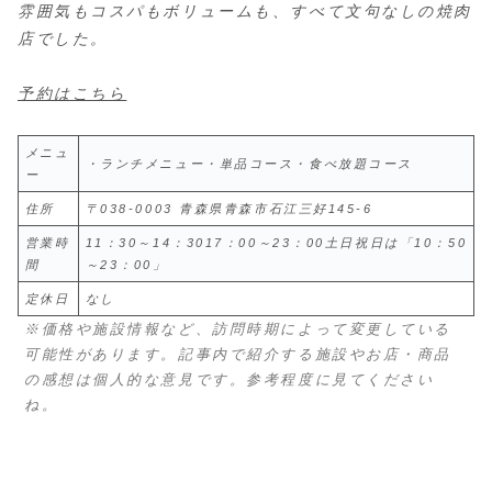
雰囲気もコスパもボリュームも、すべて文句なしの焼肉
店でした。
予約はこちら
メニュ
・ランチメニュー・単品コース・食べ放題コース
ー
住所
〒038-0003 青森県青森市石江三好145-6
営業時
11：30～14：3017：00～23：00土日祝日は「10：50
間
～23：00」
定休日
なし
※価格や施設情報など、訪問時期によって変更している
可能性があります。記事内で紹介する施設やお店・商品
の感想は個人的な意見です。参考程度に見てください
ね。