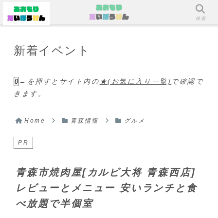
メニュー
検索
新着イベント
←を押すとサイト内の
★(お気に入り一覧)
で確認で
0
きます。
Home
青森情報
グルメ
PR
青森市焼肉屋[カルビ大将 青森西店]
レビューとメニュー 安いランチと食
べ放題で半個室