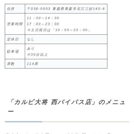
住所
〒038-0003 青森県青森市石江三好145-6
11：30～14：30
営業時間
17：00～23：00
※土日祝日は「10：50～23：00」
定休日
なし
あり
駐車場
※30台以上
席数
114席
「カルビ大将 西バイパス店」のメニュ
ー