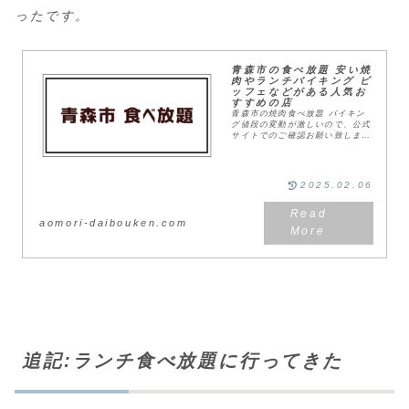
ったです。
青森市の食べ放題 安い焼
肉やランチバイキング ビ
ッフェなどがある人気お
すすめの店
青森市の焼肉食べ放題 バイキン
グ値段の変動が激しいので、公式
サイトでのご確認お願い致しま
す。牛角70品コース 3,498円
(税込)牛角コース 4,048円(税
込)こだわり店内手切りカットで
のご提供肉に...
2025.02.06
aomori-daibouken.com
追記:ランチ食べ放題に行ってきた