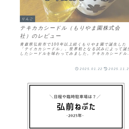
りんご
テキカカシードル（もりやま園株式会
社）のレビュー
青森県弘前市で100年以上続くもりやま園で誕生した
「テイカカシードル」。世界初となる試みによって誕
したシードルを味わってみました。テキカカシードル
は？テキカカシードルとは、今まで価値のないりんご
と...
2025.01.22
2025.11.