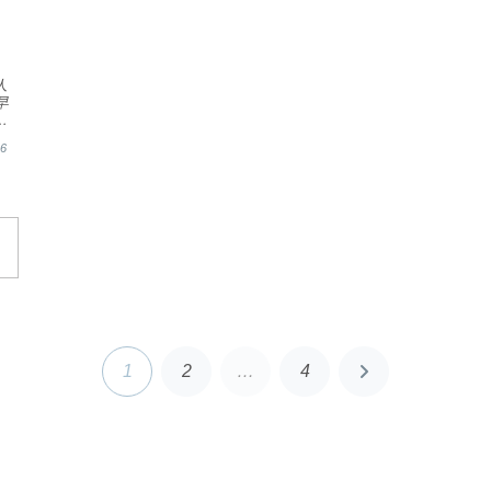
人
早
リ
.
06
1
2
…
4
次
へ