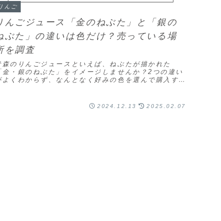
りんご
りんごジュース「金のねぶた」と「銀の
ねぶた」の違いは色だけ？売っている場
所を調査
青森のりんごジュースといえば、ねぶたが描かれた
「金・銀のねぶた」をイメージしませんか？2つの違い
がよくわからず、なんとなく好みの色を選んで購入する
も多いと思います。(function(b,c,f,g...
2024.12.13
2025.02.07