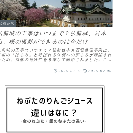
弘前公園
弘前城の工事はいつまで？弘前城、岩木
山、桜の撮影ができるのは今だけ
弘前城の工事はいつまで？弘前城本丸石垣修理事業は、
石垣の「はらみ」と呼ばれる外側への膨らみが確認され
たため、崩落の危険性を考慮して開始されました。この
修理のため、平成27年（2015年）7月から9月に...
2025.01.16
2025.02.06