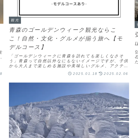
観光
青森のゴールデンウィーク観光ならこ
こ！自然・文化・グルメが揃う旅へ【モ
デルコース】
生
「ゴールデンウィークに青森を訪れても楽しくなさそ
と
う」青森って自然以外なにもないイメージですが、子供
から大人まで楽しめる施設や美味しいグルメ、アクティ
ブ体験などが揃うエリアでもあるんです！今回は、ゴー
28
2025.01.18
2025.02.06
ル...