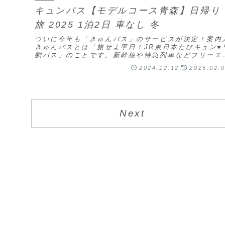
キュンパス【モデルコース青森】日帰り
旅 2025 1泊2日 車なし 冬
ついに今年も「きゅんパス」のサービスが決定！案内
きゅんパスとは「旅せよ平日！JR東日本たびキュン♥
割パス」のことです。新幹線や特急列車などフリーエ
ア（自由席を含む）が、1日・連続する2日間乗り放..
2024.12.12
2025.02.
Next