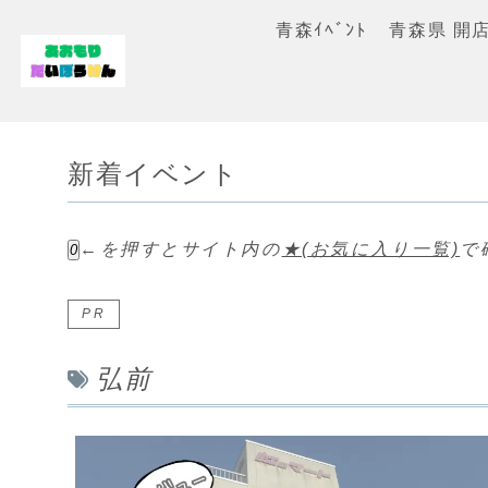
青森ｲﾍﾞﾝﾄ
青森県 開
新着イベント
←を押すとサイト内の
★(お気に入り一覧)
で
0
PR
弘前