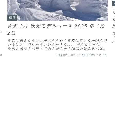
予
観光
青森 2月 観光モデルコース 2025 冬 1泊
公
れ
2日
。
青森に来るならここがおすすめ！青森に行こうか悩んで
いるけど、何したらいいんだろう...。そんなときは、
人
次のスポットへ行ってみませんか？地酒の飲み比べ体の
芯から凍るように寒い青森の冬は、美味しい地酒で
06
2025.01.11
2025.02.06
心...