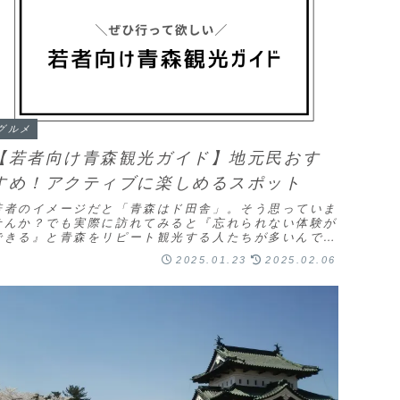
グルメ
【若者向け青森観光ガイド】地元民おす
すめ！アクティブに楽しめるスポット
若者のイメージだと「青森はド田舎」。そう思っていま
せんか？でも実際に訪れてみると『忘れられない体験が
できる』と青森をリピート観光する人たちが多いんで
す！そこで、若者が青森観光するならどこに行くのがお
2025.01.23
2025.02.06
...