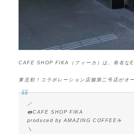
CAFE SHOP FIKA（フィーカ）は、有名な
東北初！コラボレーション店舗第二号店がオ
／
🍩CAFE SHOP FIKA
produced by AMAZING COFFEE☕
＼