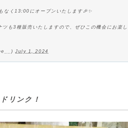
なく13:00にオープンいたします🎉✨
ボドーナツも3種販売いたしますので、ぜひこの機会にお楽し
ee__)
July 1, 2024
とドリンク！