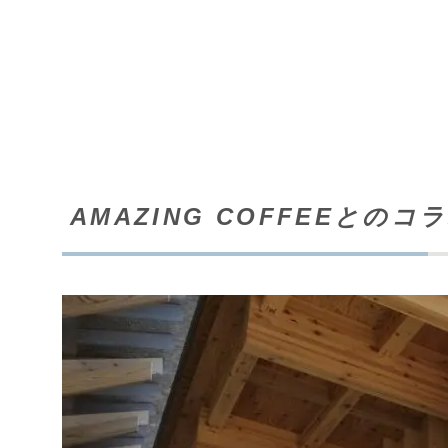
AMAZING COFFEEとのコ