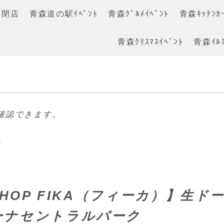
店閉店
青森道の駅ｲﾍﾞﾝﾄ
青森ｸﾞﾙﾒｲﾍﾞﾝﾄ
青森ｷｯﾁﾝｶｰ
青森ｸﾘｽﾏｽｲﾍﾞﾝﾄ
青森ｲﾙﾐ
確認できます。
グ
SHOP FIKA（フィーカ）】生
ーナセントラルパーク