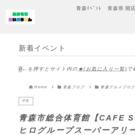
青森ｲﾍﾞﾝﾄ
青森県 開
新着イベント
←を押すとサイト内の
★(お気に入り一覧)
で
0
Home
青森ブログ
青森グルメブロ
PR
青森市総合体育館【CAFE 
ヒログループスーパーアリ