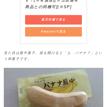
す！[※常温便][※当店通常
商品との同梱可][※SP]
楽天市場で見る
Amazonで見る
見た目は最中菓子。袋を開けると「え、バナナ？」とい
う和菓子です。