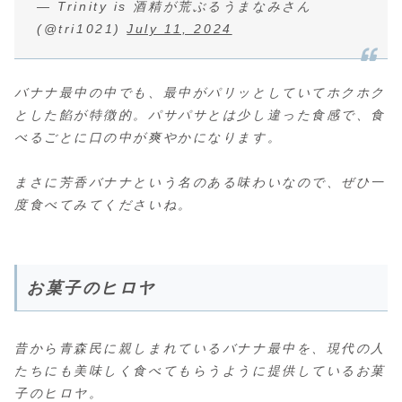
— Trinity is 酒精が荒ぶるうまなみさん
(@tri1021)
July 11, 2024
バナナ最中の中でも、最中がパリッとしていてホクホク
とした餡が特徴的。パサパサとは少し違った食感で、食
べるごとに口の中が爽やかになります。
まさに芳香バナナという名のある味わいなので、ぜひ一
度食べてみてくださいね。
お菓子のヒロヤ
昔から青森民に親しまれているバナナ最中を、現代の人
たちにも美味しく食べてもらうように提供しているお菓
子のヒロヤ。