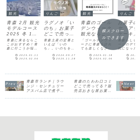
観光
りんご
観光
りんご
青森 2月 観光
ラグノオ「い
青森のゴール
お菓子の
モデルコース
のち」お菓子
デンウィーク
ヤ「アッ
横スクロー
2025 冬 1泊
どこで売って
観光ならこ
ケーキ」
ルできます
2日
る？販売店
こ！自然・文
コミ・写
青森に来るならこ
青森土産の定番と
「ゴールデンウィ
青森らしい
こがおすすめ！青
【レビュー】
いえば「いの
化・グルメが
ークに青森を訪れ
ビュー
ージのデザ
森に行こうか悩ん
ち」。いのちを知
ても楽しくなさそ
気になった
種類
揃う旅へ【モ
でいるけど、何し
らない人は「どん
う」青森って自然
子のヒロヤ
デルコース】
2025.01.11
2024.09.27
2025.01.18
2024
たらいいんだろ
な商品なのか」
以外なにもないイ
プルケーキ
2025.02.06
2025.11.28
2025.02.06
2025
う...。そんなとき
「買って後悔しな
メージですが、子
べてみまし
は、次のスポット
いか」不安に思う
供から大人まで楽
菓子のヒロ
へ行ってみません
人は多いでしょ
しめる施設や美味
ップルケー
か？地酒の飲み比
う。案内人毒々し
しいグルメ、アク
は？お菓子
べ体の芯から凍る
いものではなく、
ティブ体験などが
ヤが製造販
ように寒い青森の
美味しい食べ物で
揃うエリアでもあ
「アップル
青森市ランチ｜ラウ
青森のたわわ口コミ
冬は、美味しい地
す。いったいどん
るんです！今回
キ」は、刻
ンジ・センチュリー
どこで売ってる？販
酒で心から温まり
なモノなのか、実
は、ゴールデンウ
んごが底面
アスパム店で煮干し
売店おきな屋お菓子
ませんか？案内人
際のレビューを紹
ィークにぜひ訪れ
ぷりと散り
ラーメンと津軽そ
のお土産の定番！
日本酒マニアの...
介します。ラグノ
て欲しい青森の観
れたパウン
ば・ねぶた焼き！メ
オの「い...
光...
キ...
ニューやレビューの
写真