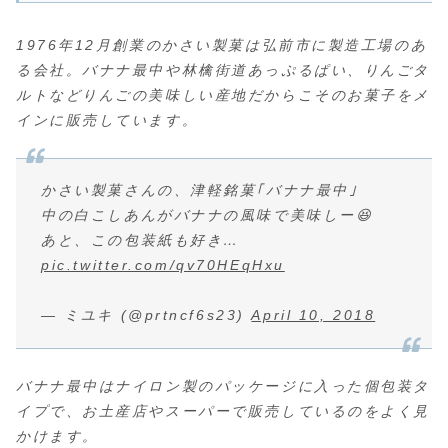
1976年12月創業のかさい製菓は弘前市に製造工場のあ
る会社。バナナ最中や林檎街道あっぷるぱい、りんごタ
ルトなどりんごの美味しい産地だからこそのお菓子をメ
インに販売しています。
かさい製菓さんの、津軽銘菓｢バナナ最中｣
中の白こしあんがバナナの風味で美味しー😆
あと、この包装紙も好き…
pic.twitter.com/qv70HEqHxu
— ミユキ (@prtncf6s23)
April 10, 2018
バナナ最中はナイロン製のパッケージに入った個包装タ
イプで、お土産店やスーパーで販売しているのをよく見
かけます。