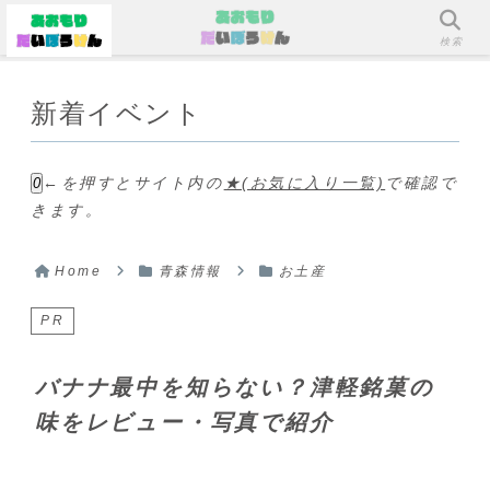
メニュー
検索
新着イベント
←を押すとサイト内の
★(お気に入り一覧)
で確認で
0
きます。
Home
青森情報
お土産
PR
バナナ最中を知らない？津軽銘菓の
味をレビュー・写真で紹介