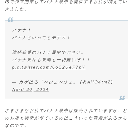
内で独立開業してバナナ最中を提供するお店が増えてい
きました。
バナナ！
バナナといってもモナカ！
津軽銘菓のバナナ最中でござい。
バナナ果汁も果肉も一切無いぞ！！
pic.twitter.com/6oC2UeP7pY
— カゲはる「べひょべひょ」 (@AHO4tm2)
April 30, 2024
さまざまなお店でバナナ最中は販売されていますが、ど
のお店も特徴が似ているのはこういった背景があるから
なのです。