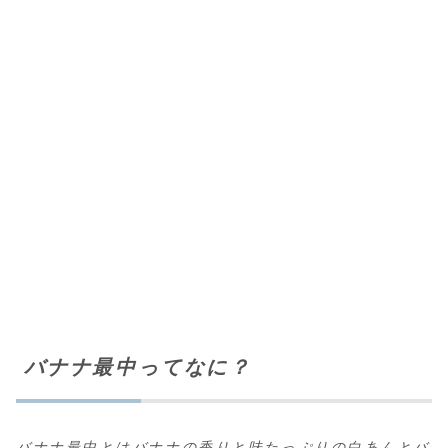
バナナ最中ってなに？
バナナ最中とはバナナの香りと味たっぷりの白あんとバ