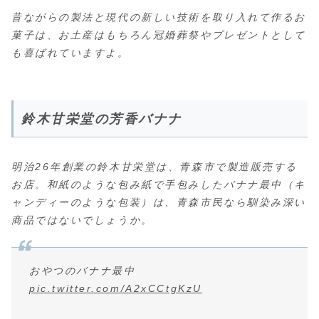
昔ながらの製法と現代の新しい技術を取り入れて作るお
菓子は、お土産はもちろん冠婚葬祭やプレゼントとして
も喜ばれていますよ。
鈴木甘栄堂の芳香バナナ
明治26年創業の鈴木甘栄堂は、青森市で製造販売する
お店。和紙のような包み紙で手包みしたバナナ最中（キ
ャンディーのような包装）は、青森市民なら馴染み深い
商品ではないでしょうか。
おやつのバナナ最中
pic.twitter.com/A2xCCtgKzU