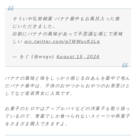
そういや弘前銘菓 バナナ最中もお風呂入った後
にいただきました。
白餡にバナナの風味があって不思議な感じで美味
しい
pic.twitter.com/p7MWucK1Le
— をぐ (@wogu)
August 15, 2024
バナナの風味と味をしっかり感じる白あんを最中で包ん
だバナナ最中は、子供のおやつからおやつのお茶受けと
してなど老若男女に人気です。
お菓子のヒロヤはアップルパイなどの洋菓子も取り扱っ
ているので、青森でしか食べられないスイーツや和菓子
をさまざま購入できますよ。