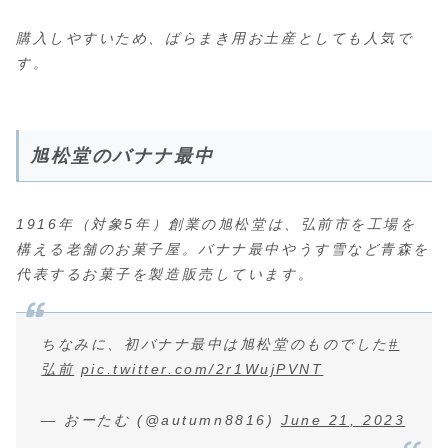
購入しやすいため、ばらまき用お土産としても人気で
す。
旭松堂のバナナ最中
1916年（対象5年）創業の旭松堂は、弘前市を工場を
構える老舗のお菓子屋。バナナ最中やうす雪など青森を
代表するお菓子を製造販売しています。
ちなみに、初バナナ最中は旭松堂のものでした
#
弘前
pic.twitter.com/2r1WujPVNT
— おーたむ (@autumn8816)
June 21, 2023