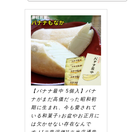
【バナナ最中 5個入】バナ
ナがまだ高価だった昭和初
期に生まれ、今も愛されて
いる和菓子♪お盆やお正月に
は欠かせない存在なんで