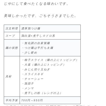
じやにして食べたくなる味わいです。
美味しかったです、ごちそうさまでした。
注文料理
濃厚鶏つけ麺
スープ
鶏白湯×煮干し※ドロ系
・無化調の自家製麺
麺の状態
・つけ麺は平打ち太麺
・少し硬め
・柚子スライス（麺の上にトッピング）
・大葉（麺の上にトッピング）
・みじん切り玉ねぎ
・スライスネギ
具材
・チャーシュー
・鶏団子
・メンマ
・煮干しの粉（レンゲの上）
平均予算
700円～950円