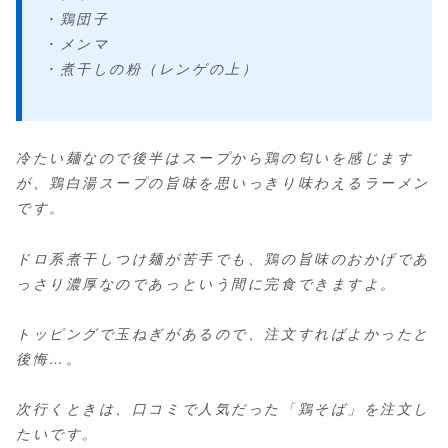
・鶏団子
・メンマ
・煮干しの粉（レンゲの上）
冷たい麺なので後半はスープから鶏の匂いを感じます
が、鶏白湯スープの旨味を思いっきり味わえるラーメン
です。
ドロ系煮干しつけ麺が苦手でも、鶏の旨味のおかげであ
っさり濃厚なのであっという間に完食できますよ。
トッピングで玉ねぎがあるので、注文すればよかったと
後悔…。
次行くときは、口コミで人気だった「鶏そば」を注文し
たいです。