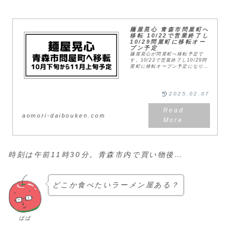
麺屋晃心 青森市問屋町へ
移転 10/22で営業終了し
10/29問屋町に移転オー
プン予定
麺屋晃心が問屋町へ移転予定で
す。10/22で営業終了し10/29問
屋町に移転オープン予定になりま
す。現在の新城は駐車場や店内が
狭く、お昼時には入れない事も多
かったので、入りやすくなりそう
です。新店舗看...
2025.02.07
aomori-daibouken.com
時刻は午前11時30分。青森市内で買い物後…
どこか食べたいラーメン屋ある？
ぱぱ