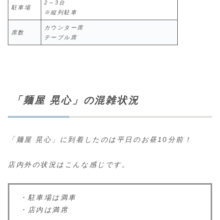
2～3台
駐車場
※縦列駐車
カウンター席
席数
テーブル席
「麺屋 晃心」の混雑状況
「麺屋 晃心」に到着したのは平日のお昼10分前！
店内外の状況はこんな感じです。
・駐車場は満車
・店内は満席