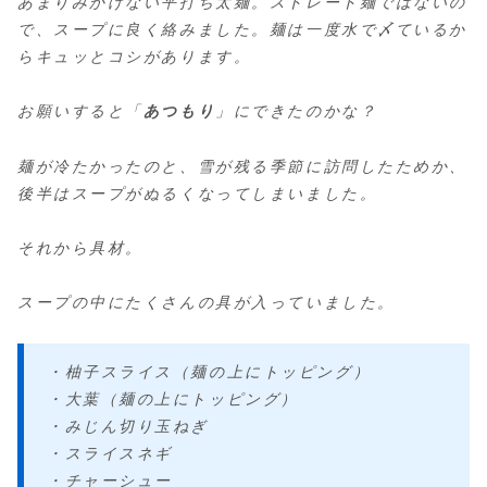
あまりみかけない平打ち太麺。ストレート麺ではないの
で、スープに良く絡みました。麺は一度水で〆ているか
らキュッとコシがあります。
お願いすると「
あつもり
」にできたのかな？
麺が冷たかったのと、雪が残る季節に訪問したためか、
後半はスープがぬるくなってしまいました。
それから具材。
スープの中にたくさんの具が入っていました。
・柚子スライス（麺の上にトッピング）
・大葉（麺の上にトッピング）
・みじん切り玉ねぎ
・スライスネギ
・チャーシュー