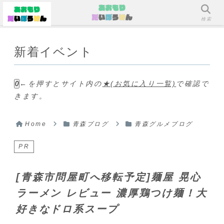
メニュー
検索
新着イベント
←を押すとサイト内の
★(お気に入り一覧)
で確認で
0
きます。
Home
青森ブログ
青森グルメブログ
PR
[青森市問屋町へ移転予定]麺屋 晃心
ラーメン レビュー 濃厚鶏つけ麺！大
好きなドロ系スープ