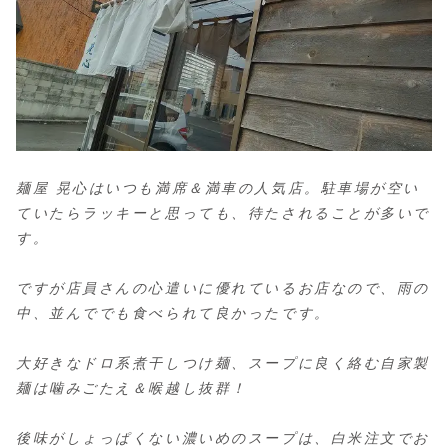
麺屋 晃心はいつも満席＆満車の人気店。駐車場が空い
ていたらラッキーと思っても、待たされることが多いで
す。
ですが店員さんの心遣いに優れているお店なので、雨の
中、並んででも食べられて良かったです。
大好きなドロ系煮干しつけ麺、スープに良く絡む自家製
麺は噛みごたえ＆喉越し抜群！
後味がしょっぱくない濃いめのスープは、白米注文でお