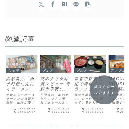
関連記事
お土産
グルメ
グルメ
アップルパイ
高砂食品「田
肉のナリタ写
青森市駅前周
MACUR
子町産にんに
真レビュー 青
辺で海鮮丼の
HOUSE 
横スクロー
くラーメン
森市手羽先テ
ランチメニュ
青森駅店
ルできます
（みそ味）」
イクアウト 安
ーが安いうま
ップルパ
青森のスーパーは
手羽先の「肉のナ
青森市駅前周辺
青森県産り
【レビュー】
ラーメンの種類が
い美味しい人
リタ」小さい頃、
い青森名物グ
で、もう何年も通
美味しい
メインとし
豊富！生麺が売っ
おばあちゃんと新
っている新町のラ
を販売する
常温OKだから
気の青森でし
ルメ店といえ
森市イン
ている冷蔵コーナ
町や古川へ買い物
ンチのお店があり
「MACURE
お土産にもお
か食べられな
ば居酒屋弁
映えスイ
2024.10.11
2023.04.24
2023.04.01
2024
ーでいつも気にな
に行くと必ず買う
ます。ぱぱ春休み
HOUSE J
2025.02.07
2025.03.06
2025.09.26
2025
っている高砂食品
青森でしか食べら
で天気もいいか
森駅店」。
すすめ
い駅周辺グル
慶！半個室で
のあるカ
「田子町産にんに
れない・青森でし
ら、久しぶりにラ
青森駅の立
メ
ゆっくりでき
くラーメン（みそ
か買えないお土産
ンチさ行くが？ま
場側の入口
て子供もOK
味）」を買ってみ
があります。まま
ま子供たちもずっ
って、すぐ
ました。味や販売
冷めても美味しい
と家から出てない
がった角地