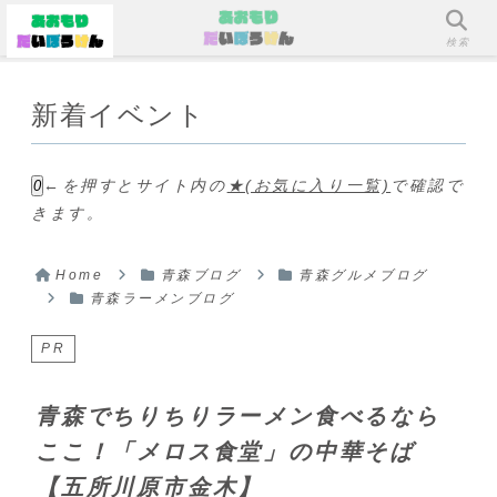
メニュー
検索
新着イベント
←を押すとサイト内の
★(お気に入り一覧)
で確認で
0
きます。
Home
青森ブログ
青森グルメブログ
青森ラーメンブログ
PR
青森でちりちりラーメン食べるなら
ここ！「メロス食堂」の中華そば
【五所川原市金木】