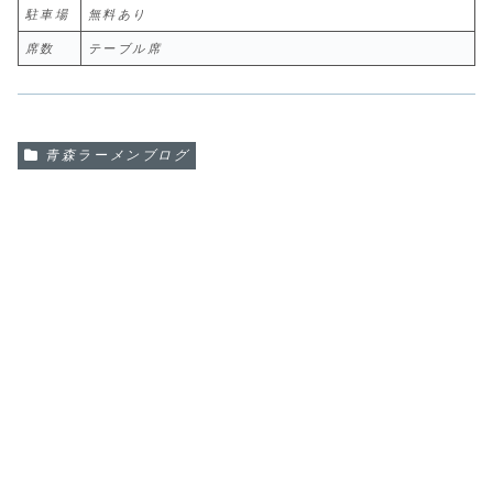
駐車場
無料あり
席数
テーブル席
青森ラーメンブログ