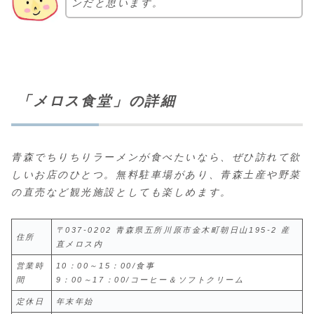
ンだと思います。
「メロス食堂」の詳細
青森でちりちりラーメンが食べたいなら、ぜひ訪れて欲
しいお店のひとつ。無料駐車場があり、青森土産や野菜
の直売など観光施設としても楽しめます。
〒037-0202 青森県五所川原市金木町朝日山195-2 産
住所
直メロス内
営業時
10：00～15：00/食事
間
9：00～17：00/コーヒー＆ソフトクリーム
定休日
年末年始