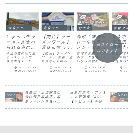
青森グルメブログ
青森グルメブログ
お土産
青森グルメブログ
いまべつ牛ラ
【閉店】ラー
高砂「味噌カ
青森市「
ーメンが食べ
メンワールド
レー牛乳ラー
家直伝 
横スクロー
られる道の駅
青森市佃 デカ
メン」常温で
呂家本店
ルできます
「いまべつ半
盛りラーメン
きる半生麺！
系ラーメ
今別の道の駅にあ
【閉店】ラーメン
自宅で青森のソウ
野呂家で20
島プラザアス
るレストランに、
の安くて美味
ワールド 青森市佃
味の再現力高
ルフードを食べた
食べてき
年、年明け
今別牛をトッピン
店員さんも明るく
いなら高砂の「味
ンを食べて
クル」！新幹
しいお店
め
【レビュ
グしたラーメンが
て家族で良く食べ
噌カレー牛乳ラー
た！案内人
線はやぶさの
2023.03.23
2024.07.09
2024.11.02
2025
あるとの情報をキ
歩きランチでお世
メン」がおすす
入った瞬間
2025.02.07
2025.09.26
2025.12.07
2025
ャッチ！パパそー
話になりました。
め。通称・あじさ
地よい接客
到着駅
いえば前に聞い
残念ながら2024
ぽ（味の札幌）で
さんにはあ
た、今別牛の入っ
年5月19日に閉店
食べた後、自宅で
いサービス
たラーメン。今か
しました。ありが
作れる市販タイプ
で、家族で
らドライブがてら
とうございまし
を買ってみたので
きたいお店
食べに行ぐか？マ
た。閉店、改装後
すが、クオリティ
た。野呂家
青森市「王道家直伝
五所川原市・ファミ
マえ！今から？う
に鰻の成瀬がオー
が高くて美味しか
観光通りを
青森野呂家本店」家
レス居酒屋「JOI」
～ん...行く！一回
プンしました。営
ったです。高砂
向かってま
系ラーメンを食べて
【レビュー】半個室
渋りつつ、必ず行
業時のレビューラ
「味噌カレー牛乳
進むと見え
きた【レビュー】
でランチ！メニュー
くという......
ーメンワール...
ラーメン」とは味
「野呂家」
が安い 子連れOK
噌カ...
市横...