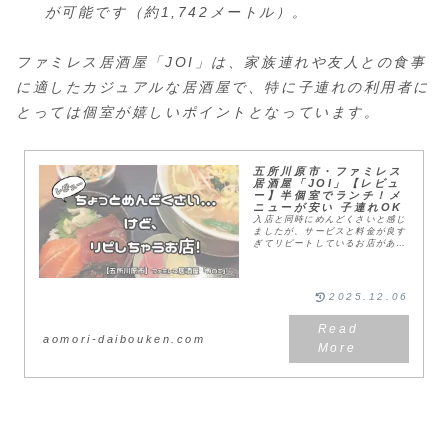
が可能です（約1,742メートル）。
ファミレス居酒屋「JOI」は、家族連れや友人との食事
に適したカジュアルな居酒屋で、特に子連れの利用者に
とっては個室が嬉しいポイントとなっています。
五所川原市・ファミレス
居酒屋「JOI」【レビュ
ー】半個室でランチ！メ
ニューが安い 子連れOK
入店と同時にめんどくさいと感じ
ましたが、サービスと料金が良す
ぎてリピートしているお店があり
ます。案内人五所川原市にあるフ
ァミレス居酒屋「JOI（ジョ
イ）」です。めんどくさいと感じ
た部分はのちほど紹介し...
2025.12.06
aomori-daibouken.com