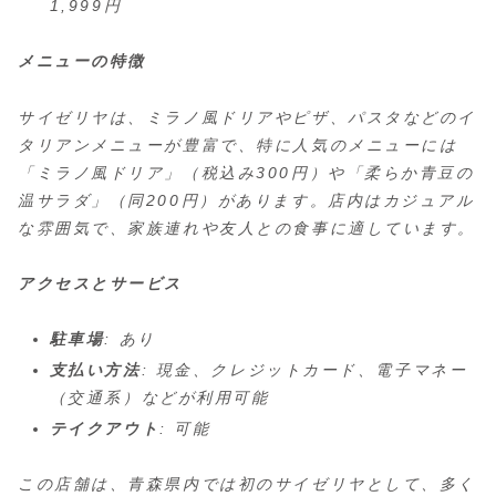
1,999円
メニューの特徴
サイゼリヤは、ミラノ風ドリアやピザ、パスタなどのイ
タリアンメニューが豊富で、特に人気のメニューには
「ミラノ風ドリア」（税込み300円）や「柔らか青豆の
温サラダ」（同200円）があります。店内はカジュアル
な雰囲気で、家族連れや友人との食事に適しています。
アクセスとサービス
駐車場
: あり
支払い方法
: 現金、クレジットカード、電子マネー
（交通系）などが利用可能
テイクアウト
: 可能
この店舗は、青森県内では初のサイゼリヤとして、多く