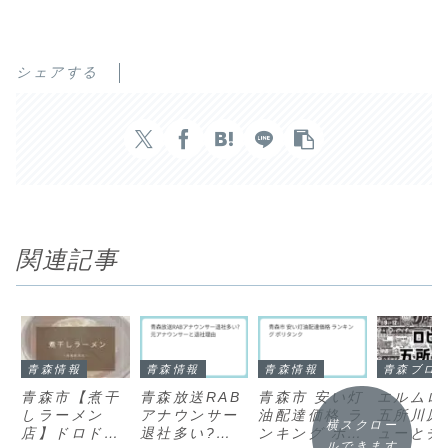
シェアする
関連記事
青森情報
青森情報
青森情報
青森ブロ
青森市【煮干
青森放送RAB
青森市 安い灯
エルムロ
しラーメン
アナウンサー
油配達価格 ラ
五所川原
横スクロー
店】ドロドロ
退社多い?元
ンキング ポリ
ューとチ
ルできます