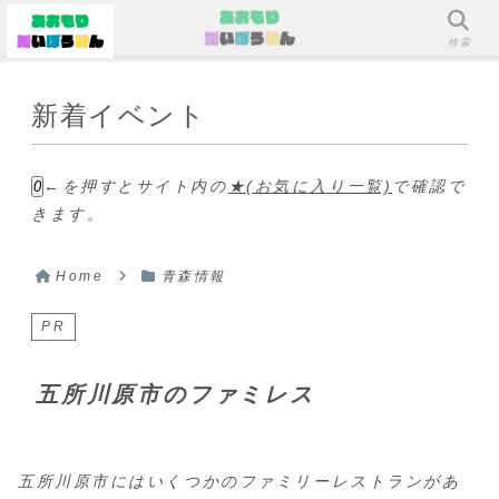
メニュー
検索
新着イベント
←を押すとサイト内の
★(お気に入り一覧)
で確認で
0
きます。
Home
青森情報
PR
五所川原市のファミレス
五所川原市にはいくつかのファミリーレストランがあ