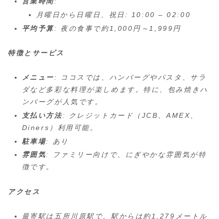
営業時間
:
月曜日から日曜日、祝日: 10:00 – 02:00
平均予算
: 夜の食事で約1,000円～1,999円
特徴とサービス
メニュー
: ココスでは、ハンバーグやパスタ、サラ
ダなど多彩な料理が楽しめます。特に、包み焼きハ
ンバーグが人気です。
支払い方法
: クレジットカード（JCB、AMEX、
Diners）利用可能。
駐車場
: あり
雰囲気
: ファミリー向けで、にぎやかな雰囲気が特
徴です。
アクセス
最寄駅は五所川原駅で、駅からは約1,279メートル