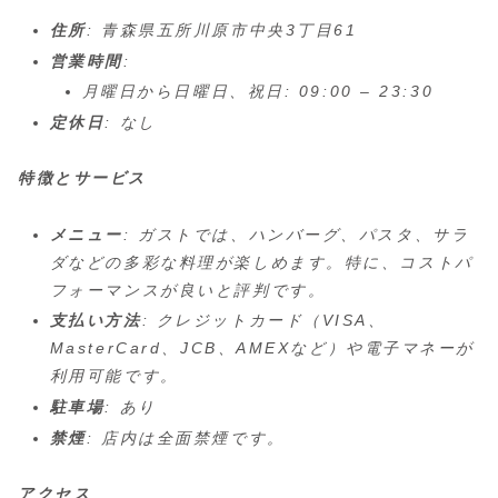
住所
: 青森県五所川原市中央3丁目61
営業時間
:
月曜日から日曜日、祝日: 09:00 – 23:30
定休日
: なし
特徴とサービス
メニュー
: ガストでは、ハンバーグ、パスタ、サラ
ダなどの多彩な料理が楽しめます。特に、コストパ
フォーマンスが良いと評判です。
支払い方法
: クレジットカード（VISA、
MasterCard、JCB、AMEXなど）や電子マネーが
利用可能です。
駐車場
: あり
禁煙
: 店内は全面禁煙です。
アクセス