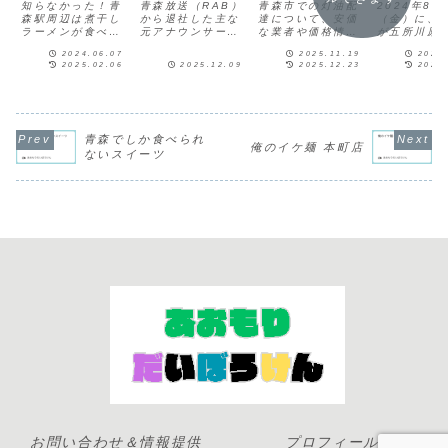
セメントから
アナウンサー
タンク
青森市は
知らなかった！青
青森放送（RAB）
青森市での灯油配
2024年8月
あっさり系 青
森駅周辺は煮干し
と退社理由
から退社した主な
達について、安価
つ？営業
（金）に、
ラーメンが食べら
元アナウンサーに
な業者や価格情報
が五所川原
森駅 有名
れるお店が多いこ
ついて、以下の情
を以下にまとめま
ルム（ELM
2024.06.07
2025.11.19
2024
とを...ぱぱ青森駅
報があります。橋
す。灯油配達業者
店！まま開
2025.02.06
2025.12.09
2025.12.23
2025
周辺の煮干しラー
本莉奈アナウンサ
と価格情報
は混雑して
メンは、大きく2
ー: 2025年7月で
2025/12/23に掲
きませんで
種類に分かれま
退社。8月に中国
載されていた情報
が、約1ヶ
す。種類特徴ドロ
放送に入社。廣瀬
です。最新情報は
初潜入でき
ドロ系・粘度強め
絢南アナウンサー:
公式サイトにてご
た。テレビ
のドロっとしたス
2025年3月に退社
確認ください。1
ト情報とは
青森でしか食べられ
俺のイケ麺 本町店
ープ・スープはセ
小田安珠アナウン
位 青森県民生活協
やっぱり実
ないスイーツ
メントのような色
サー:2024年3月
同組合定期配送サ
ピアは楽し
味・中太麺が多い
31日退社。...
ービスを提供して
です。五所
あっさり系（津...
おり、灯油の...
ルムのロピ
8...
お問い合わせ＆情報提供
プロフィール