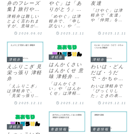
弁のフレーズ
やぐ」は「あ
友達
集】旅行や転
りがとう」と
「けやぐ」は津
勤で使える
「申し訳な
軽弁で「友達」
津軽弁は難しい
「めやぐ」は津
や「仲間」を意
い」の意味
とよく言われま
軽弁で、「申し
味する言葉で
すが、意味がわ
訳ない」や「迷
す。この表現
かれば誰でも話
惑をかけた」と
2026.06.02
2025.12.11
2025.12.11
は、特に親しい
せるようになり
いう意味を持つ
友人や信頼でき
ます。旅行や転
言葉です。この
る仲間を指す際
勤で青森を訪れ
表現は、特に親
に使われます。
た際、難しい津
しい間柄での謝
語源は「契約」
軽弁も聞き取れ
罪や感謝の意を
津軽弁
に由来し、もと
るようにたくさ
表す際に使われ
津軽弁
津軽弁
もとは労働契約
はんかくさい
んのフレーズを
ます。例えば、
えふりこぎ 見
わいは・どん
から派生した言
まとめました。
誰かに手間をか
はんかくせ 意
栄っ張り 津軽
だば・うだ
葉とされていま
ぜひ参考にして
けさせたときに
味 津軽弁 北
す。使い...
弁
で・かちゃく
ください。
「めやぐだな
海道方言
あ」と...
「はんかくさ
ちゃね 津軽弁
「えふりこぎ」
わいは津軽弁で
い」や「はんか
は津軽弁で、
「びっくりし
くせ」は津軽弁
「見栄っ張り」
た」ときの表現
で、主に「馬鹿
や「格好をつけ
には、「わい
らしい」や「愚
2025.12.11
2025.12.11
2025.12.11
る人」という意
は！」という言
かだ」という意
味を持つ表現で
葉がよく使われ
味で使われる表
す。この言葉
ます。このフレ
現です。この言
は、特に中身が
ーズは、驚いた
葉の語源は「半
ないのに見た目
ときに自然に出
可通臭い」で、
津軽弁
や振る舞いで目
てくる言葉で、
青森情報
青森情報
未熟でありなが
立とうとする人
「うわっ！」や