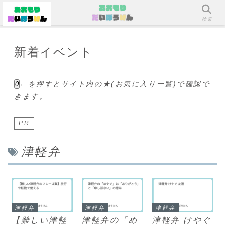
メニュー
検索
新着イベント
←を押すとサイト内の
★(お気に入り一覧)
で確認で
0
きます。
PR
津軽弁
津軽弁
津軽弁
津軽弁
【難しい津軽
津軽弁の「め
津軽弁 けやぐ