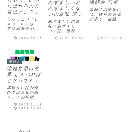
しゃっこいや
あずましいと
津軽弁 語尾
らいかにも通人
を指します。関
「えっ、マジ
しばれるの方
らしく振る舞う
あずましくな
西弁で言うとこ
で！？」といっ
津軽弁の語尾に
言はどこ？津
ことを指しま
いの意味 津軽
ろの「ええかっ
た感情を表現し
は、独特の表現
す。具体...
軽弁と北海道
こしい」...
ます。使い...
が多く、会話に
しゃっこい「し
弁 北海道の方
あずましいの意
方言
色を添える重要
ゃっこい」は、
言
味「あずまし
な要素です。以
主に北海道や東
い」は、津軽弁
下に、さらにい
北地方で使われ
で「心地よい」
くつかの津軽弁
る方言で、「冷
2025.12.11
2025.12.11
2025.12.11
「気持ちがい
の語尾を紹介し
たい」という意
い」「安心でき
ます。「〜だ
味を持ちます。
る」といった意
べ」: 確認や同
この言葉は、物
味を持つ言葉で
意を求める際に
理的な冷たさを
す。この表現
使われる語尾で
表現する際に用
津軽弁
は、特に温泉や
す。「行くんだ
いられ、特に水
津軽弁早口言
居心地の良い場
べ？」は「行く
や氷、雪などに
所を指して使わ
葉 しゃべれば
よね...
触れたときの感
れることが多い
とかっちゃの
覚を指します。
です。例えば、
使用...
意味
「なんぼあ...
津軽弁には独特
の早口言葉があ
り、その特徴は
言葉のリズムや
2025.11.18
発音にありま
2025.12.07
す。特に「しゃ
べればしゃべっ
たってしゃべら
れるし…」とい
う早口言葉は、
Next