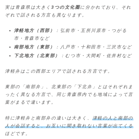
実は青森県は大きく
3つの文化圏
に分かれており、それ
ぞれで話される方言も異なります。
津軽地方（西部）
：弘前市・五所川原市・つがる
市・青森市など
南部地方（東部）
：八戸市・十和田市・三沢市など
下北地方（北東部）
：むつ市・大間町・佐井村など
津軽弁はこの西部エリアで話される方言です。
東部の「南部弁」、北東部の「下北弁」とはそれぞれま
ったく異なる方言で、同じ青森県内でも地域によって言
葉がまるで違います。
特に津軽弁と南部弁の違いは大きく、
津軽の人と南部の
人が会話すると、お互いに聞き取れない言葉が出てくる
ほどです。