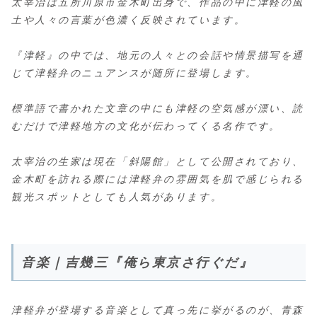
太宰治は五所川原市金木町出身で、作品の中に津軽の風
土や人々の言葉が色濃く反映されています。
『津軽』の中では、地元の人々との会話や情景描写を通
じて津軽弁のニュアンスが随所に登場します。
標準語で書かれた文章の中にも津軽の空気感が漂い、読
むだけで津軽地方の文化が伝わってくる名作です。
太宰治の生家は現在「斜陽館」として公開されており、
金木町を訪れる際には津軽弁の雰囲気を肌で感じられる
観光スポットとしても人気があります。
音楽｜吉幾三『俺ら東京さ行ぐだ』
津軽弁が登場する音楽として真っ先に挙がるのが、青森