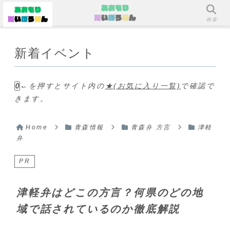
メニュー
検索
新着イベント
←を押すとサイト内の
★(お気に入り一覧)
で確認で
0
きます。
Home
青森情報
青森弁 方言
津軽
弁
PR
津軽弁はどこの方言？何県のどの地
域で話されているのか徹底解説