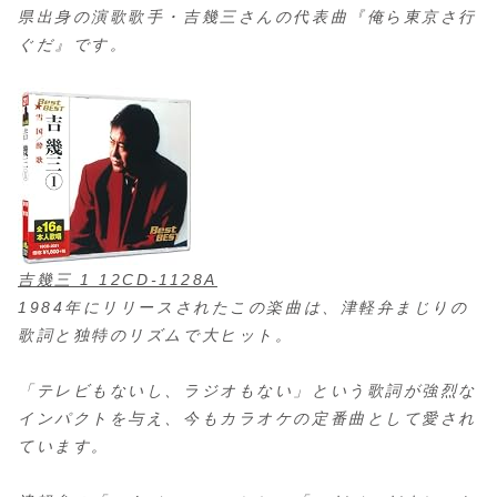
県出身の演歌歌手・吉幾三さんの代表曲『俺ら東京さ行
ぐだ』です。
吉幾三 1 12CD-1128A
1984年にリリースされたこの楽曲は、津軽弁まじりの
歌詞と独特のリズムで大ヒット。
「テレビもないし、ラジオもない」という歌詞が強烈な
インパクトを与え、今もカラオケの定番曲として愛され
ています。