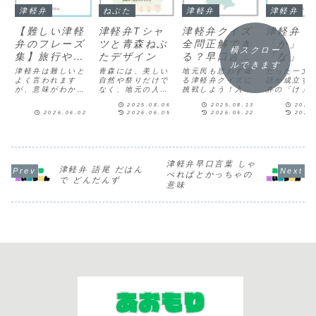
津軽弁
ねぶた
津軽弁
津軽弁
【難しい津軽
津軽弁Tシャ
津軽弁クイズ
津軽弁「
弁のフレーズ
ツと青森ねぶ
全問正解でき
「か」「
横スクロー
集】旅行や転
たデザイン
る？早口言
「な」「
ルできます
勤で使える
葉・日常会話
の使い方
津軽弁は難しいと
青森には、美しい
地元民も思わず唸
たった一文
よく言われます
自然や祭りだけで
まで難易度別
る津軽弁クイズに
め｜一文
話が成立す
が、意味がわかれ
なく、地元の人た
挑戦しよう！入門
弁の「け」
に出題
意味が通
ば誰でも話せるよ
ちが大切にしてき
単語から上級の日
「く」「な
る！
2025.08.06
2025.08.13
2025
うになります。旅
た文化や言葉があ
常会話まで難易度
「わ」。そ
2026.06.02
2026.06.05
2026.05.22
2026
行や転勤で青森を
ります。そんな“青
別に出題。早口言
の意味・使
訪れた際、難しい
森らしさ”を、ちょ
葉も収録で、津軽
会話シミュ
津軽弁も聞き取れ
っとユニークに、
弁クイズを遊び感
ョンつきで
るようにたくさん
そしておしゃれに
覚で楽しめます。
説。初心者
のフレーズをまと
楽しめるのが「ご
青森・津軽の方言
えやすいポ
めました。ぜひ参
当地Tシャツ」。
文化を体験しよ
も要チェッ
津軽弁早口言葉 しゃ
津軽弁 語尾 だはん
考にしてくださ
案内人ねぶた祭の
う！
す！
べればとかっちゃの
で どんだんず
い。
モチーフや、味の
意味
ある津軽弁をあし
らったTシャ...