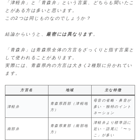
「津軽弁」と「青森弁」という言葉、どちらも聞いたこ
とがある方は多いと思います。
この2つは同じものなのでしょうか？
結論からいうと、
厳密には異なります
。
「青森弁」は青森県全体の方言をざっくりと指す言葉と
して使われることがあります。
実際には、青森県内の方言は大きく2種類に分かれてい
ます。
方言名
地域
主な特徴
母音の省略・鼻音が
青森県西部（津軽地
津軽弁
多い・独特のイント
方）
ネーション
津軽弁より標準語に
青森県東部（南部地
南部弁
近い・語尾に「〜っ
方）
こ」が多い