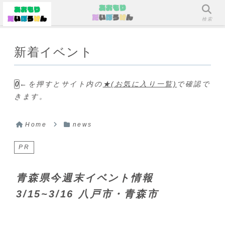
メニュー
検索
新着イベント
←を押すとサイト内の
★(お気に入り一覧)
で確認で
0
きます。
Home
news
PR
青森県今週末イベント情報
3/15~3/16 八戸市・青森市