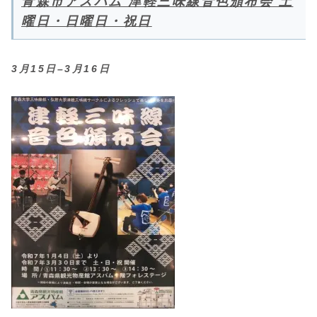
青森市アスパム 津軽三味線音色頒布会 土
曜日・日曜日・祝日
3月15日–3月16日