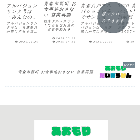
青森市新町 お
アルパジョン
青森八戸アル
3/20 青
食事処おさな
サンタ号は
パジョン破産
ベント情
横スクロー
い 営業再開
「みんなのサ
でサンタ号と
日明日 
ルできます
観光グルメスポッ
ンタ号」に
朝の八甲田チ
八戸市
アルパジョンサン
アルパジョンアル
青森市 サン
トで有名なお店の
タ号は、青森県八
ーズケーキは
パジョンは、青森
青森 フード
「お食事処おさな
戸市に本社を置く
県八戸市に本社を
タ2025～
どうなる？
い」がしばらくお
洋菓子店「アルパ
置く洋菓子店で、
前市 さくら
休みしていました
2025.03.19
ジョン」が運行す
特に「朝の八甲
店 弘前店 
が、営業再開しま
2025.11.26
2025.04.18
2025.11.26
2025
る特別なトラック
田」というチーズ
大京都展八戸
した！明日から通
で、クリスマスシ
ケーキで知られて
くら野百貨店
常営業致します !3
ーズンに合わせて
います。この店は
店 日本の名
月下旬からお休み
装飾され、地域を
1992年に創業
産展青森市
していました。#
巡回します。この
し、1994年に法
ム 津軽三味
ホタテ料理の店#
トラックは、地域
人化されました。
頒布会 土曜
お食事処おさない
のイベントやクリ
アルパジョンは、
曜日・祝日
4月16日より通常
青森市新町 お食事処おさない 営業再開
スマスマーケアル
地域に根付いた洋
#つながる
営業です。
パジョンの倒産
菓子製造・販売を
inAO...
pic.twi...
は、青森県八戸市
行っており、ピ
の...
ー...