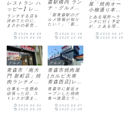
森駅構内 ラン
レストラン ハ
屋「焼肉オー
チ・グルメお
ッピー】レビ
小柳通り本
すすめ周辺 改
ューと写真 ラ
「新青森駅のグ
店」は個室＆
ランチする店を
とある場所へラ
札内
ルメ情報が知り
ンチメニュー
決めてたのに、
カップル席で
ンチに行く予定
たい！」「新青
まさかの昼営業
は土日もＯ
が、とある理由
ゆっくりでき
森駅近くでおす
終了の案内が…
で予定変更。パ
Ｋ！値段以上
る！ランチメ
すめの食事処
2024.04.03
2024.01.18
2023.06.27
ママえ、どーし
パ前に見たチラ
に安くて美味
2025.09.26
2025.12.06
2025.09.26
は？」新青森駅
ニューが安い
よ。どこに行こ
シの焼肉屋に行
のランチの悩み
しい！子連れ
うか…6人で行け
うまい・ボリ
ぐ？ママあ～、
を、新青森駅の
る場所。誕生日
で行ける穴場
ハンバーグが美
ューム満点
構内図を使って
祝いに相応しい
味しかったサン
的な店 牛丼メ
わかりやすく食
店…案内人そ
マルクだった場
ガ盛りもある
事ができるお店
う、この日は誕
グルメ
グルメ
所ね！というこ
を紹介します。
生日で前から行
とで、今回は青
青森市「南大
青森市焼肉屋
案内人新青森駅
くお店を決めて
森市の焼肉屋
門 新町店」焼
[カルビ大将
近くのおすすめ
たのです！休日
「焼肉オー小柳
食事情...
肉ランチメニ
青森西店]レビ
のお...
通り本...
ューが安くて
ューとメニュ
仕事を一生懸命
青森市に最近オ
ボリューム満
ー 安いランチ
頑張った日、ス
ープンした焼肉
トレスが溜まっ
食べ放題とラン
点！韓国料理
と食べ放題で
た日など...パパ
チがある焼肉
あり 青森駅前
半個室
2023.06.01
2023.04.07
無性に焼肉が食
屋。ーーー青森
2025.09.26
2025.12.05
周辺
べたい！とびっ
市のランチを検
きり美味しいホ
索ママえ！焼肉
ルモンや牛タン
屋なのにランチ
が食べたい！そ
が安い！！パパ
んな日ってあり
食べ放題の店で