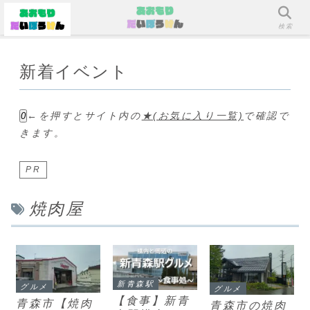
メニュー
検索
新着イベント
←を押すとサイト内の
★(お気に入り一覧)
で確認で
0
きます。
PR
焼肉屋
新青森駅
グルメ
グルメ
【食事】新青
青森市【焼肉
青森市の焼肉