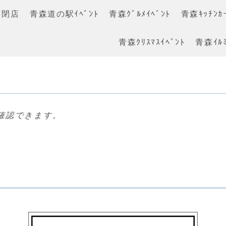
店閉店
青森道の駅ｲﾍﾞﾝﾄ
青森ｸﾞﾙﾒｲﾍﾞﾝﾄ
青森ｷｯﾁﾝｶｰ
青森ｸﾘｽﾏｽｲﾍﾞﾝﾄ
青森ｲﾙﾐ
確認できます。