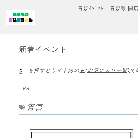
青森ｲﾍﾞﾝﾄ
青森県 開
新着イベント
←を押すとサイト内の
★(お気に入り一覧)
で
0
PR
宵宮