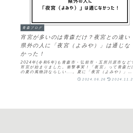
青森ブログ
宵宮が多いのは青森だけ？夜宮との違い
県外の人に「夜宮（よみや）」は通じな
かった！
2024年(令和6年)も青森市・弘前市・五所川原市など
宵宮が始まりました。衝撃事実！「夜宮」って青森だ
の夏の風物詩ならしい...。夏に「夜宮（よみや）」が
ない街ってあるのか気になったので、他県在住...
2024.06.26
2024.11.