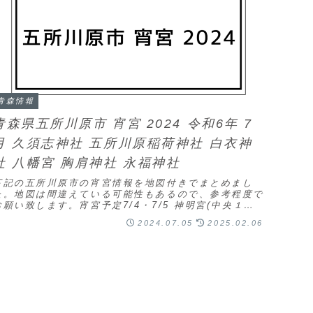
青森情報
青森県五所川原市 宵宮 2024 令和6年 7
月 久須志神社 五所川原稲荷神社 白衣神
社 八幡宮 胸肩神社 永福神社
下記の五所川原市の宵宮情報を地図付きでまとめまし
た。地図は間違えている可能性もあるので、参考程度で
お願い致します。宵宮予定7/4・7/5 神明宮(中央１丁
)7/9 鶴屋稲荷神社(大町)7/12 久須...
2024.07.05
2025.02.06