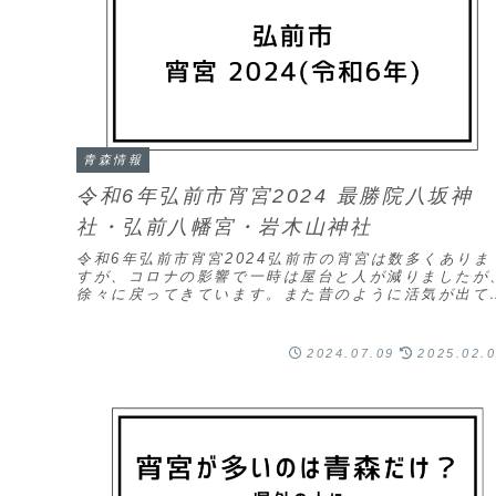
青森情報
令和6年弘前市宵宮2024 最勝院八坂神
社・弘前八幡宮・岩木山神社
令和6年弘前市宵宮2024弘前市の宵宮は数多くありま
すが、コロナの影響で一時は屋台と人が減りましたが
徐々に戻ってきています。また昔のように活気が出て
しいです。7月18日(木)最勝院・八坂神社五重の...
2024.07.09
2025.02.