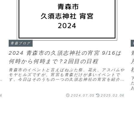
青森ブログ
2024 青森市の久須志神社の宵宮 9/16は
何時から何時まで？2回目の日程
青森市のイベントと言えばねぶた祭、花火、アスパムや
、
モヤヒルズですが、宵宮も青森だけが多いイベントで
欲
す。今日はそのうちの一つの久須志神社の宵宮を紹介し
ます。久須志神社の宵宮はいつの何時から何時まで？久
須...
目
06
2024.07.05
2025.02.06