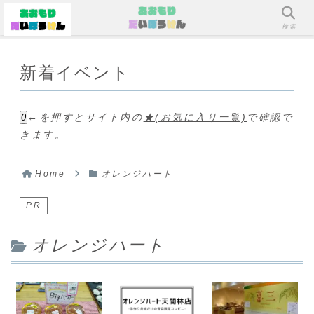
メニュー
検索
新着イベント
←を押すとサイト内の
★(お気に入り一覧)
で確認で
0
きます。
Home
オレンジハート
PR
オレンジハート