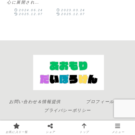
ぱぱこっち来た
心に展開されて
お弁当が美味
から、あそこで
いるローカルコ
唐揚げ買うが？
2024.06.24
2023.03.24
しいお店
ンビニエンスス
2025.12.07
2025.12.07
ままあ！いいね
トアです。以下
～。そろそろお
に、オレンジハ
昼だしね！とい
ートの特徴や提
うことで今回
供されている商
は、青森県内に
品について詳し
しかないローカ
く説明します。
ルコンビ...
オレンジハート
の特徴地域密着
型: オレンジハ
ー...
お問い合わせ＆情報提供
プロフィール
プライバシーポリシー
© 2023 青森大冒険-イベントカレンダー情報とブログ-.
お気に入り一覧
シェア
トップ
メニュー