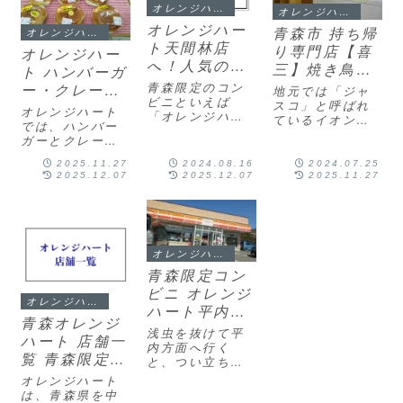
オレンジハート
オレンジハート
オレンジハー
青森市 持ち帰
オレンジハート
ト天間林店
り専門店【喜
オレンジハー
へ！人気の青
三】焼き鳥の
ト ハンバーガ
森限定コンビ
テイクアウト
青森限定のコン
ー・クレー
地元では「ジャ
ニのレビュー
ビニといえば
安いうまい サ
スコ」と呼ばれ
プ・おにぎり
オレンジハート
「オレンジハー
ているイオン青
ンロード
では、ハンバー
ト」。いつもス
森店3階にある喜
ガーとクレープ
ルーしていたオ
三（きさん）サ
が特に注目され
レンジハート天
ンロード青森
2025.11.27
2024.08.16
2024.07.25
ています。以下
間林店に立ち寄
2025.12.07
2025.12.07
2025.11.27
店。案内人2024
にそれぞれの特
ってみました！
年3月6日にオー
徴をまとめま
案内人天間林店
プンした新店で
す。ハンバーガ
はカーブ沿いに
す。ローカルコ
ー巨大ハンバー
あり、交通量が
ンビニのオレン
ガー: オレンジ
いつも多い時間
ジハート平内中
オレンジハート
ハートのハンバ
帯に通過するの
野店の姉妹店
ーガーは非常に
青森限定コン
で、スルーして
で、松原にも
大きく、一般的
いまし...
ビニ オレンジ
喜...
なハンバーガー
オレンジハート
ハート平内町
のサ...
青森オレンジ
中野とまると
浅虫を抜けて平
ハート 店舗一
く店の写真と
内方面へ行く
覧 青森限定コ
と、つい立ち寄
レビュー 地元
ンビニ ローカ
りたくなるとこ
オレンジハート
ローカルの手
ろがあります。
ル
は、青森県を中
作り唐揚げ＆