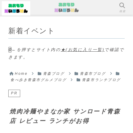
メニュー
検索
新着イベント
←を押すとサイト内の
★(お気に入り一覧)
で確認で
0
きます。
Home
青森ブログ
青森市ブログ
食べ歩き青森市グルメブログ
青森市ランチブログ
PR
焼肉冷麺やまなか家 サンロード青森
店 レビュー ランチがお得