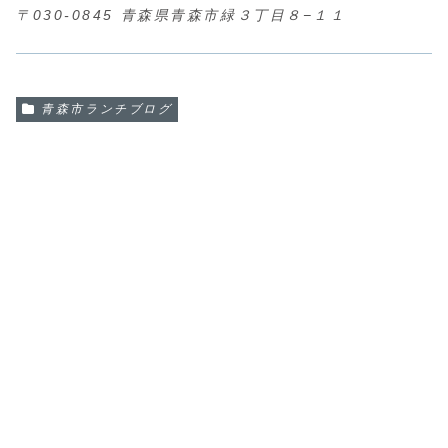
〒030-0845 青森県青森市緑３丁目８−１１
青森市ランチブログ