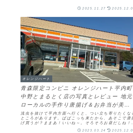
2025.11.27
2025.12.
オレンジハート
青森限定コンビニ オレンジハート平内町
中野とまるとく店の写真とレビュー 地元
ローカルの手作り唐揚げ＆お弁当が美味
しいお店
浅虫を抜けて平内方面へ行くと、つい立ち寄りたくな
ところがあります。ぱぱこっち来たから、あそこで唐
げ買うが？ままあ！いいね～。そろそろお昼だしね！
いうことで今回は、青森県内にしかないローカルコン
2023.03.24
2025.12.
ビ...