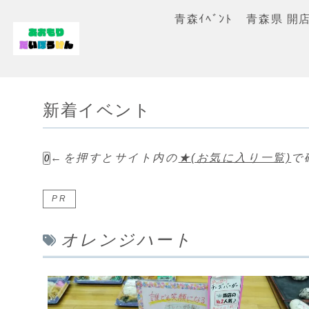
青森ｲﾍﾞﾝﾄ
青森県 開
新着イベント
←を押すとサイト内の
★(お気に入り一覧)
で
0
PR
オレンジハート