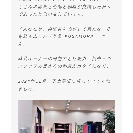
くさんの情報と心配と戦略が交錯した日々
であったと思い返しています。
そんななか、再出発をめざして新たな一歩
を踏み出した「草邑-KUSAMURA-」さ
ん。
草苅オーナーの発想力と行動力、旧中三の
スタッフの皆さんの熱意がカタチになり、
2024年12月、下土手町に帰ってきてくれ
ました。