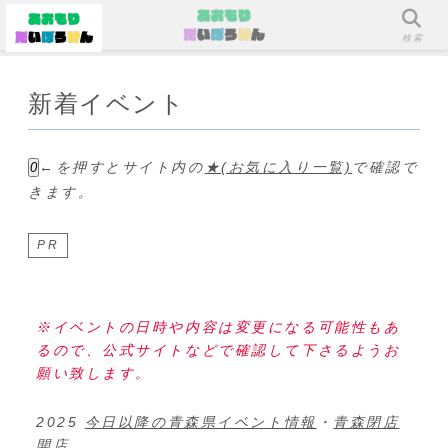
メニュー
検索
新着イベント
←を押すとサイト内の
★(お気に入り一覧)
で確認で
0
きます。
PR
※イベントの日時や内容は変更になる可能性もあ
るので、公式サイトなどで確認して下さるようお
願い致します。
2025
今日以降の青森県イベント情報
・
青森閉店
開店