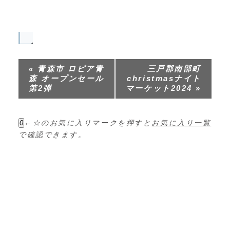
イ
ベ
«
青森市 ロピア青
三戸郡南部町
ン
森 オープンセール
christmasナイト
ト
第2弾
マーケット2024
»
ナ
ビ
←☆のお気に入りマークを押すと
お気に入り一覧
0
ゲ
で確認できます。
ー
シ
ョ
ン