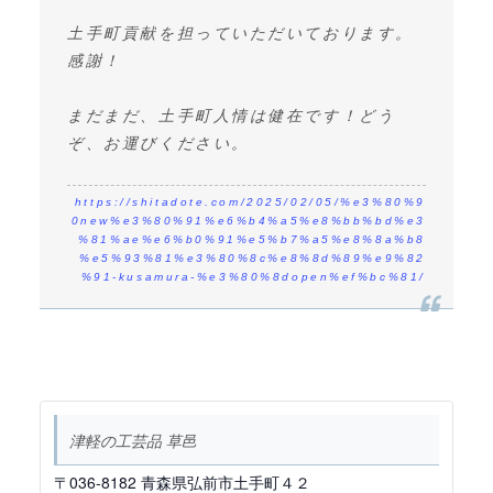
土手町貢献を担っていただいております。
感謝！
まだまだ、土手町人情は健在です！どう
ぞ、お運びください。
https://shitadote.com/2025/02/05/%e3%80%9
0new%e3%80%91%e6%b4%a5%e8%bb%bd%e3
%81%ae%e6%b0%91%e5%b7%a5%e8%8a%b8
%e5%93%81%e3%80%8c%e8%8d%89%e9%82
%91-kusamura-%e3%80%8dopen%ef%bc%81/
津軽の工芸品 草邑
〒036-8182 青森県弘前市土手町４２