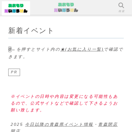
メニュー
検索
新着イベント
←を押すとサイト内の
★(お気に入り一覧)
で確認で
0
きます。
PR
※イベントの日時や内容は変更になる可能性もあ
るので、公式サイトなどで確認して下さるようお
願い致します。
2025
今日以降の青森県イベント情報
・
青森閉店
開店