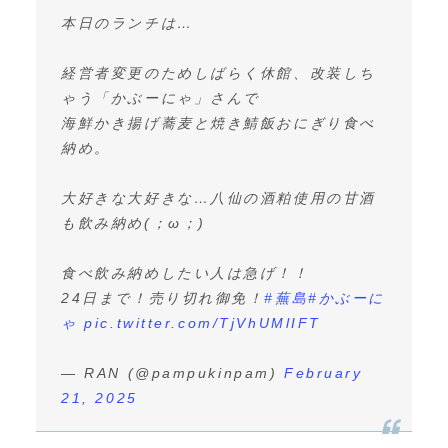
本日のランチは…
経営者変更のためしばらく休館、改装しち
ゃう「かぶーにゃ」さんで
海鮮かき揚げ蕎麦と焼き鯖飯おにぎり食べ
納め。
大好きな大好きな…八仙の酒粕使用の甘酒
も飲み納め(；ω；)
食べ飲み納めしたい人は急げ！！
24日まで！売り切れ御免！
#蕪島
#かぶーに
ゃ
pic.twitter.com/TjVhUMlIFT
— RAN (@pampukinpam)
February
21, 2025