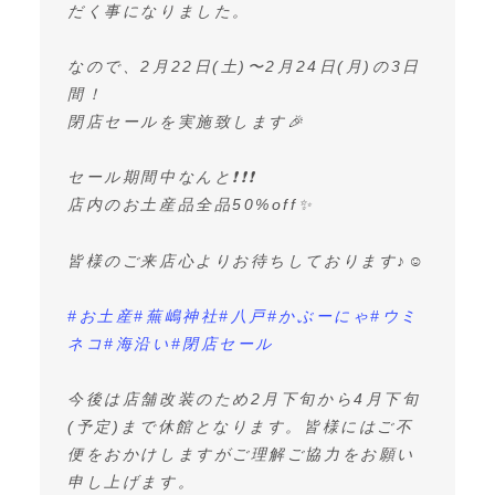
だく事になりました。
なので、2月22日(土)〜2月24日(月)の3日
間！
閉店セールを実施致します🎉
セール期間中なんと❗️❗️❗️
店内のお土産品全品50%off✨
皆様のご来店心よりお待ちしております♪☺️
#お土産
#蕪嶋神社
#八戸
#かぶーにゃ
#ウミ
ネコ
#海沿い
#閉店セール
今後は店舗改装のため2月下旬から4月下旬
(予定)まで休館となります。皆様にはご不
便をおかけしますがご理解ご協力をお願い
申し上げます。