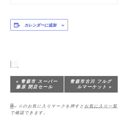
カレンダーに追加
イ
ベ
«
青森市 スーパー
青森市古川 フルグ
ン
藤原 閉店セール
ルマーケット
»
ト
ナ
←☆のお気に入りマークを押すと
お気に入り一覧
0
ビ
で確認できます。
ゲ
ー