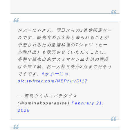
かぶーにゃさん、明日からの3連休閉店セー
ルです。観光客のお客様も来られることが
予想されるため急遽私達のTシャツ（セー
ル除外品）も販売させていただくことに。
半額で販売出来ずスミマセン🙏💦他の商品
は全部半額、お一人様各商品2点までだそう
ですです。
#かぶーにゃ
pic.twitter.com/NBPnuvDI17
— 蕪島ウミネコパラダイス
(@uminekoparadise)
February 21,
2025