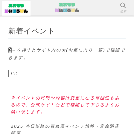
メニュー
検索
新着イベント
←を押すとサイト内の
★(お気に入り一覧)
で確認で
0
きます。
PR
※イベントの日時や内容は変更になる可能性もあ
るので、公式サイトなどで確認して下さるようお
願い致します。
2025
今日以降の青森県イベント情報
・
青森閉店
開店