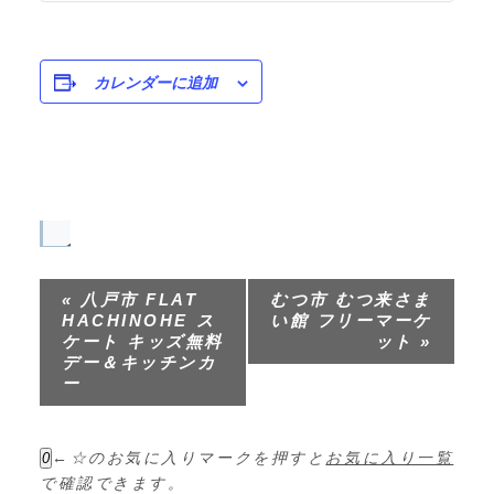
カレンダーに追加
イ
ベ
«
八戸市 FLAT
むつ市 むつ来さま
ン
HACHINOHE ス
い館 フリーマーケ
ト
ケート キッズ無料
ット
»
デー＆キッチンカ
ナ
ー
ビ
ゲ
←☆のお気に入りマークを押すと
お気に入り一覧
0
ー
で確認できます。