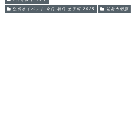
弘前市イベント 今日 明日 土手町 2025
弘前市閉店