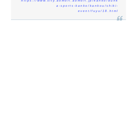
https://www.city.aomori.aomori.jp/kanko/bunk
a-sports-kanko/kankou/shiki-
event/fuyu/18.html