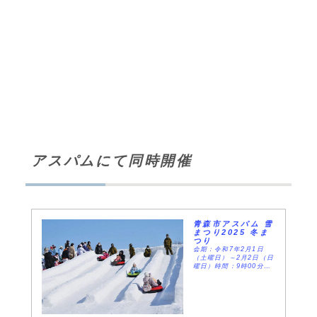
アスパムにて同時開催
青森市アスパム 雪
まつり2025 冬ま
つり
会期：令和7年2月1日
（土曜日）～2月2日（日
曜日）時間：9時00分～
15時00分場所：青い海公
園（青森県観光物産館ア
スパム裏）内容：陸上自
衛隊青森駐屯地制作の雪
の大型すべり台が目玉