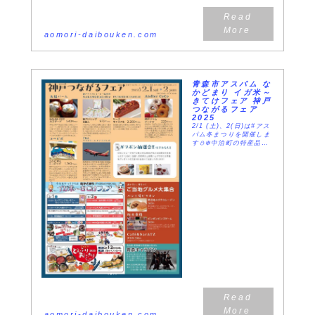
の、青森恒例イベン...
aomori-daibouken.com
青森市アスパム な
かどまり イガ米～
きてけフェア 神戸
つながるフェア
2025
2/1 (土)、2(日)は#アス
パム冬まつりを開催しま
す⛄️❄️中泊町の特産品や
グルメ、釣った数のヤリ
イカが貰える「イカりん
釣りゲーム」、「金多豆
蔵人形芝居」などをお楽
しみいただける『なかど
まりイガ米...
aomori-daibouken.com