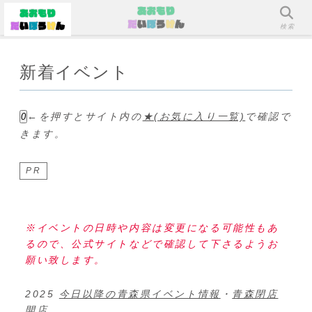
メニュー
検索
新着イベント
←を押すとサイト内の
★(お気に入り一覧)
で確認で
0
きます。
PR
※イベントの日時や内容は変更になる可能性もあ
るので、公式サイトなどで確認して下さるようお
願い致します。
2025
今日以降の青森県イベント情報
・
青森閉店
開店