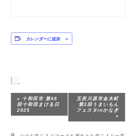
カレンダーに追加
イ
ベ
«
十和田市 第48
五所川原市金木町
ン
回十和田まける日
第3回うまいもん
ト
2025
フェスタinかなぎ
»
ナ
ビ
ゲ
←☆のお気に入りマークを押すと
お気に入り一覧
0