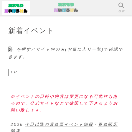
メニュー
検索
新着イベント
←を押すとサイト内の
★(お気に入り一覧)
で確認で
0
きます。
PR
※イベントの日時や内容は変更になる可能性もあ
るので、公式サイトなどで確認して下さるようお
願い致します。
2025
今日以降の青森県イベント情報
・
青森閉店
開店