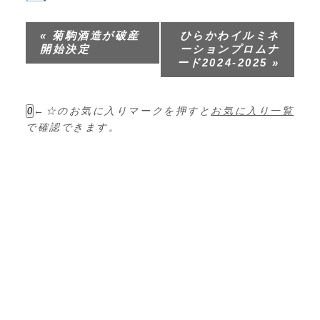
イ
ベ
«
菊駒酒造が破産
ひらかわイルミネ
ン
開始決定
ーションプロムナ
ト
ード2024-2025
»
ナ
ビ
←☆のお気に入りマークを押すと
お気に入り一覧
0
ゲ
で確認できます。
ー
シ
ョ
ン