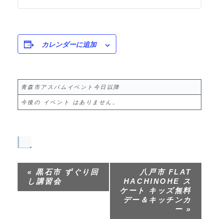
カレンダーに追加
青森市アスパムイベント今日以降
今後の イベント はありません。
イ
ベ
«
黒石市 ずぐり回
八戸市 FLAT
ン
し講習会
HACHINOHE ス
ト
ケート キッズ無料
デー＆キッチンカ
ナ
ー
»
ビ