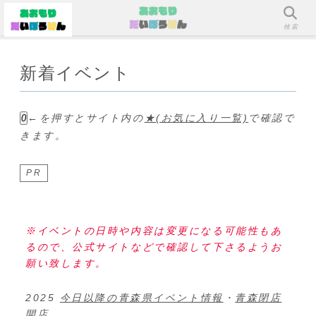
メニュー
検索
新着イベント
←を押すとサイト内の
★(お気に入り一覧)
で確認で
0
きます。
PR
※イベントの日時や内容は変更になる可能性もあ
るので、公式サイトなどで確認して下さるようお
願い致します。
2025
今日以降の青森県イベント情報
・
青森閉店
開店