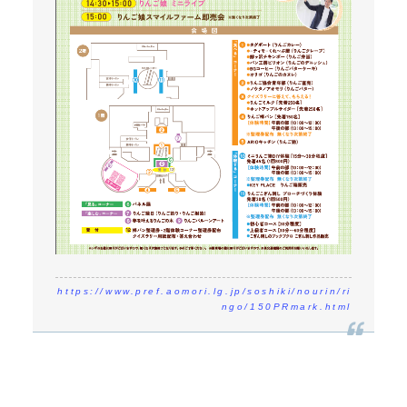
https://www.pref.aomori.lg.jp/soshiki/nourin/ri
ngo/150PRmark.html