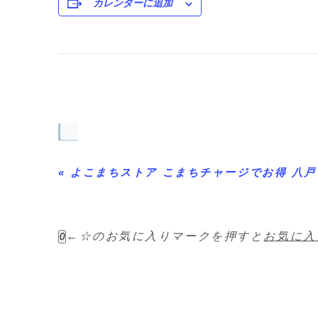
カレンダーに追加
イ
ベ
«
よこまちストア こまちチャージでお得 八戸
ン
ト
←☆のお気に入りマークを押すと
お気に入
0
ナ
ビ
ゲ