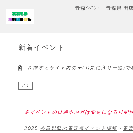
青森ｲﾍﾞﾝﾄ
青森県 開
新着イベント
←を押すとサイト内の
★(お気に入り一覧)
で
0
PR
※イベントの日時や内容は変更になる可能
2025
今日以降の青森県イベント情報
・
青