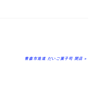
青森市造道 だいご菓子司 閉店
»