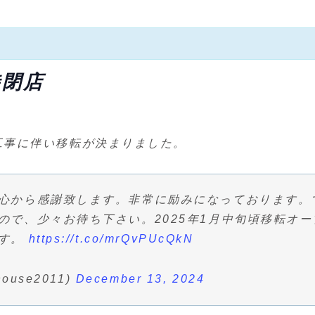
時閉店
工事に伴い移転が決まりました。
心から感謝致します。非常に励みになっております。
ので、少々お待ち下さい。2025年1月中旬頃移転オ
ます。
https://t.co/mrQvPUcQkN
use2011)
December 13, 2024