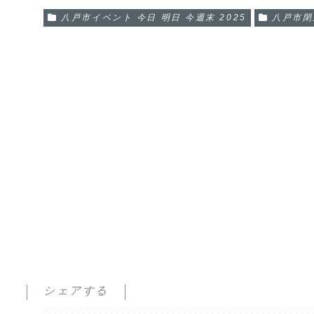
八戸市イベント 今日 明日 今週末 2025
八戸市閉
シェアする