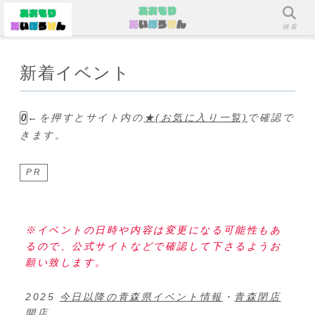
メニュー
検索
新着イベント
←を押すとサイト内の
★(お気に入り一覧)
で確認で
0
きます。
PR
※イベントの日時や内容は変更になる可能性もあ
るので、公式サイトなどで確認して下さるようお
願い致します。
2025
今日以降の青森県イベント情報
・
青森閉店
開店