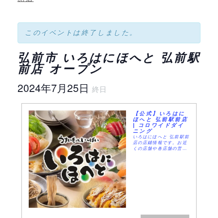
このイベントは終了しました。
弘前市 いろはにほへと 弘前駅
前店 オープン
2024年7月25日
終日
【公式】いろはに
ほへと 弘前駅前店
| コロワイドダイ
ニング
いろはにほへと 弘前駅前
店の店鋪情報です。お近
くの店舗や各店舗の営業
時間、住所、電話番号、
メニューなどがひと目で
確認できます。24時間ネ
ット予約受付中。コロワ
イドダイニングが運営す
るブランドです。