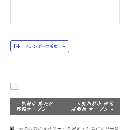
カレンダーに追加
イ
ベ
«
弘前市 鮨たか
五所川原市 夢元
ン
移転オープン
居酒屋 オープン
»
ト
ナ
←☆のお気に入りマークを押すと
お気に入り一覧
0