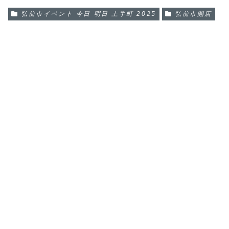
弘前市イベント 今日 明日 土手町 2025
弘前市開店