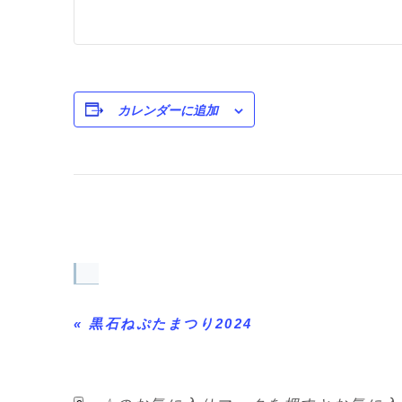
カレンダーに追加
イ
ベ
«
黒石ねぷたまつり2024
ン
ト