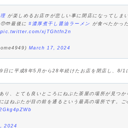
料理
が楽しめるお店🍺が悲しい事に閉店になってしまい
🥺🤲最後に
#濃厚煮干し醤油ラーメン
が食べたかった
pic.twitter.com/xjTGhtfn2n
ome4949)
March 17, 2024
29日に平成8年5月から28年続けたお店を閉店し、8
あり、とても良いところにねぶた茶屋の場所が見つか
にはねぶたが目の前を通るという最高の場所です。ご
/p2Gkg4pZWb
8, 2024