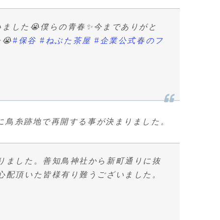
ました😭僕らの青春✨今までありがと
😭
#保谷
#ねぶた茶屋
#企業公式春のフ
/1に鳥糸跡地で再開する事が決まりました。
りました。善知鳥神社から新町通りに抜
心配頂いた皆様有り難うございました。