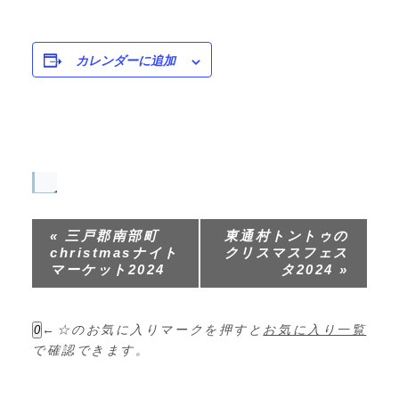
カレンダーに追加
イ
ベ
«
三戸郡南部町
東通村トントゥの
ン
christmasナイト
クリスマスフェス
ト
マーケット2024
タ2024
»
ナ
ビ
←☆のお気に入りマークを押すと
お気に入り一覧
0
ゲ
で確認できます。
ー
シ