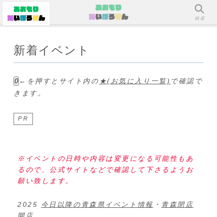
メニュー
検索
新着イベント
←を押すとサイト内の
★(お気に入り一覧)
で確認で
0
きます。
PR
※イベントの日時や内容は変更になる可能性もあ
るので、公式サイトなどで確認して下さるようお
願い致します。
2025
今日以降の青森県イベント情報
・
青森閉店
開店