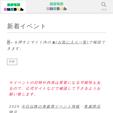
メニュー
検索
新着イベント
←を押すとサイト内の
★(お気に入り一覧)
で確認で
0
きます。
PR
※イベントの日時や内容は変更になる可能性もあ
るので、公式サイトなどで確認して下さるようお
願い致します。
2025
今日以降の青森県イベント情報
・
青森閉店
開店