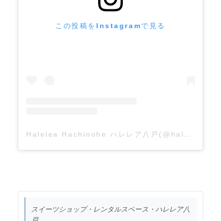
この投稿をInstagramで見る
Halelea Hachinohe ハレレア八戸(@halelea_hachinohe)がシェアした投稿
スイーツショップ・レンタルスペース・ハレレア八
戸