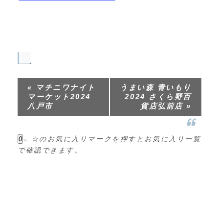
イ
ベ
«
マチニワナイト
うまい森 青いもり
ン
マーケット2024
2024 さくら野百
ト
八戸市
貨店弘前店
»
ナ
ビ
←☆のお気に入りマークを押すと
お気に入り一覧
0
ゲ
で確認できます。
ー
シ
ョ
ン