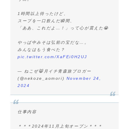
1時間以上待ったけど、
スープを一口飲んだ瞬間、
「ああ、これだよ…！」って心が震えた😭
やっぱ中みそは弘前の宝だな…。
みんなはもう食べた？
pic.twitter.com/XaFEi0H2UJ
— ねこぜ😸月イチ青森旅ブロガー
(@nekoze_aomori)
November 24,
2024
仕事内容
＊＊＊2024年11月上旬オープン＊＊＊