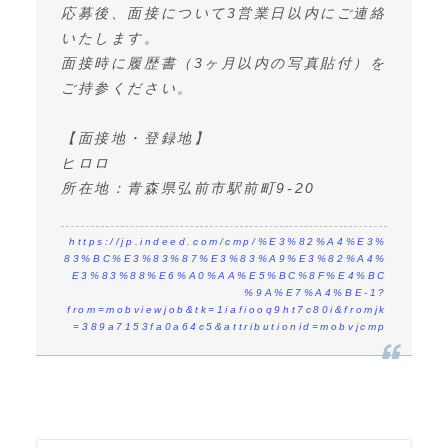
応募後、面接について3営業日以内にご連絡
いたします。
面接時に履歴書（3ヶ月以内の写真貼付）を
ご持参ください。
【面接地・登録地】
ヒロロ
所在地：青森県弘前市駅前町9-20
https://jp.indeed.com/cmp/%E3%82%A4%E3%
83%BC%E3%83%87%E3%83%A9%E3%82%A4%
E3%83%88%E6%A0%AA%E5%BC%8F%E4%BC
%9A%E7%A4%BE-1?
from=mobviewjob&tk=1iafiooq9ht7c80i&fromjk
=389a7153fa0a64c5&attributionid=mobvjcmp