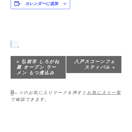
カレンダーに追加
イ
ベ
«
弘前市 しろがね
八戸スコーンフェ
ン
屋 オープン ラー
スティバル
»
ト
メン もつ煮込み
ナ
ビ
←☆のお気に入りマークを押すと
お気に入り一覧
0
ゲ
で確認できます。
ー
シ
ョ
ン