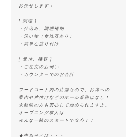
お任せします！
[ 調理 ]
・仕込み、調理補助
・洗い物（食洗器あり）
・簡単な盛り付け
[ 受付、接客 ]
・ご注文のお伺い
・カウンターでのお会計
フードコート内の店舗なので、お席への
案内や片付けなどのホール業務はなし！
未経験の方も安心して始められますよ。
オープニング求人は
みんな一緒のスタートで安心！！
★中みそとは・・・