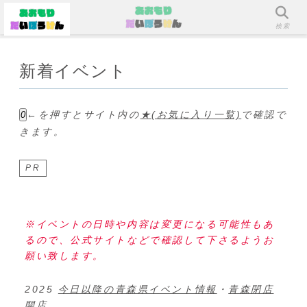
メニュー
検索
新着イベント
←を押すとサイト内の
★(お気に入り一覧)
で確認で
0
きます。
PR
※イベントの日時や内容は変更になる可能性もあ
るので、公式サイトなどで確認して下さるようお
願い致します。
2025
今日以降の青森県イベント情報
・
青森閉店
開店