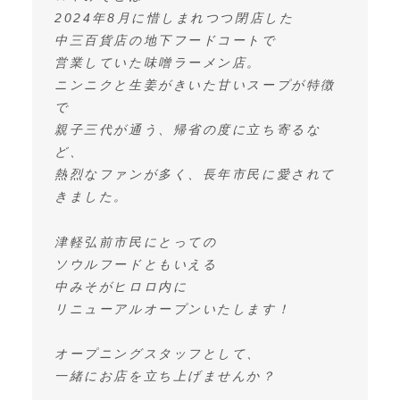
2024年8月に惜しまれつつ閉店した
中三百貨店の地下フードコートで
営業していた味噌ラーメン店。
ニンニクと生姜がきいた甘いスープが特徴
で
親子三代が通う、帰省の度に立ち寄るな
ど、
熱烈なファンが多く、長年市民に愛されて
きました。
津軽弘前市民にとっての
ソウルフードともいえる
中みそがヒロロ内に
リニューアルオープンいたします！
オープニングスタッフとして、
一緒にお店を立ち上げませんか？