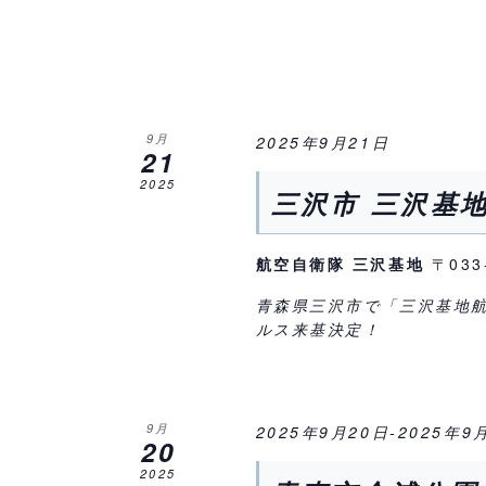
索
し
ま
す
。
9月
2025年9月21日
21
2025
三沢市 三沢基地
航空自衛隊 三沢基地
〒03
青森県三沢市で「三沢基地航
ルス来基決定！
9月
2025年9月20日
-
2025年9
20
2025