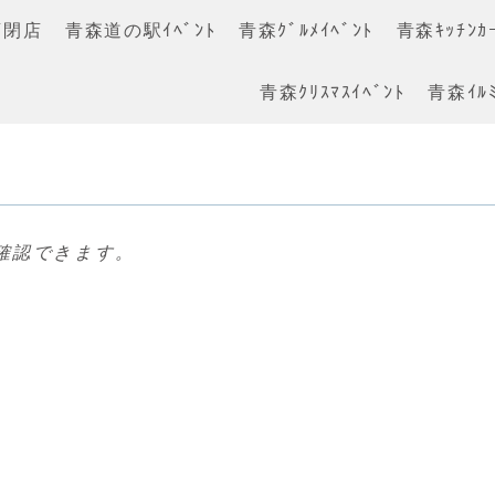
店閉店
青森道の駅ｲﾍﾞﾝﾄ
青森ｸﾞﾙﾒｲﾍﾞﾝﾄ
青森ｷｯﾁﾝｶｰ
青森ｸﾘｽﾏｽｲﾍﾞﾝﾄ
青森ｲﾙﾐ
確認できます。