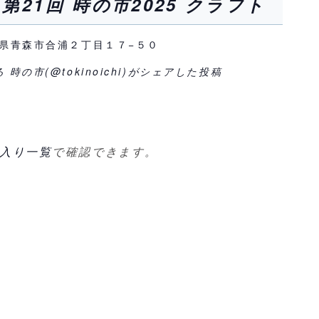
第21回 時の市2025 クラフト
 青森県青森市合浦２丁目１７−５０
 時の市(@tokinoichi)がシェアした投稿
入り一覧
で確認できます。