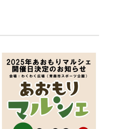
ゲ
ー
シ
ョ
ン