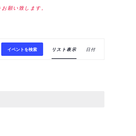
うお願い致します。
イ
イベントを検索
リスト表示
日付
ベ
ン
ト
ビ
ュ
ー
ナ
ビ