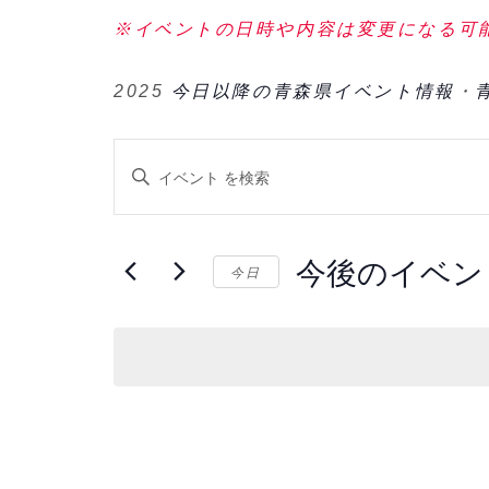
※イベントの日時や内容は変更になる可
2025
今日以降の青森県イベント情報
・
イ
キ
ベ
ー
ワ
ン
今後のイベン
ー
今日
ト
ド
日
を
を
付
入
検
を
力
選
索
し
択
し
て
く