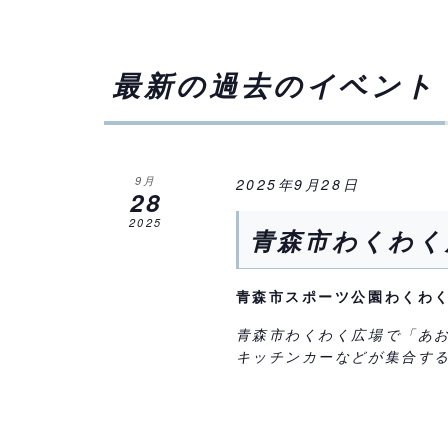
て
だ
ナ
さ
い
ビ
最新の過去のイベント
。
ゲ
キ
ー
ー
9月
2025年9月28日
ワ
シ
28
ー
2025
ョ
青森市わくわく
ド
ン
で
青森市スポーツ公園わくわ
イ
を
ベ
青森市わくわく広場で「あ
表
ン
キッチンカーなどが集合する
示
ト
を
検