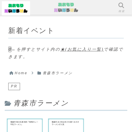
メニュー
検索
新着イベント
←を押すとサイト内の
★(お気に入り一覧)
で確認で
0
きます。
Home
青森市ラーメン
PR
青森市ラーメン