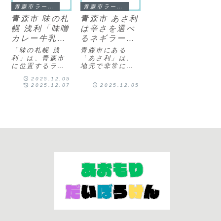
青森市ラーメン
青森市ラーメン
青森市 味の札
青森市 あさ利
幌 浅利「味噌
は辛さを選べ
カレー牛乳ラ
るネギラーメ
ーメン」
ンが人気
「味の札幌 浅
青森市にある
利」は、青森市
「あさ利」は、
に位置するラー
地元で非常に人
メン店で、特に
気のあるラーメ
2025.12.05
「味噌カレー牛
ン店で、特に
2025.12.07
2025.12.05
乳ラーメン」が
「ネギラーメ
有名です。この
ン」が有名で
ラーメンは、青
す。この店は、
森市のご当地グ
辛さを調整でき
ルメとして広く
るラーメンを提
知られており、
供しており、辛
独特の風味が特
さのレベルは0か
徴です。店舗の
ら5までの6段階
概要所在地: 青
で選べます。辛
森...
さ1～5...