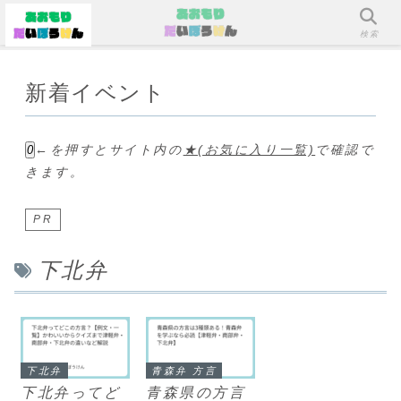
メニュー
検索
新着イベント
←を押すとサイト内の
★(お気に入り一覧)
で確認で
0
きます。
PR
下北弁
下北弁
青森弁 方言
下北弁ってど
青森県の方言