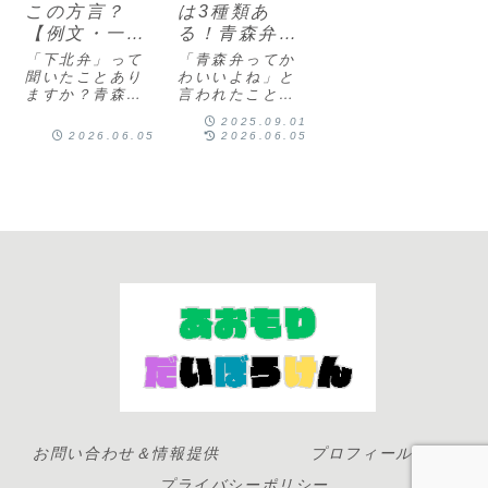
この方言？
は3種類あ
【例文・一
る！青森弁を
覧】かわいい
学ぶなら必読
「下北弁」って
「青森弁ってか
からクイズま
【津軽弁・南
聞いたことあり
わいいよね」と
ますか？青森の
言われたことは
で津軽弁・南
部弁・下北
方言といえば津
ありませんか？
部弁・下北弁
弁】
2025.09.01
軽弁が有名です
でも実は、青森
2026.06.05
2026.06.05
の違いなど解
が、実は青森県
県の方言は"青森
説
には大きく分け
弁"という一つの
て3つの方言があ
言葉ではありま
ります。案内人
せん。案内人青
そのひとつが、
森県内には「津
下北半島を中心
軽弁」「南部
に話されている
弁」「下北弁」
「下北弁」。一
の3種類の方言が
人称に「わい」
あり、エリア
を...
に...
お問い合わせ＆情報提供
プロフィール
プライバシーポリシー